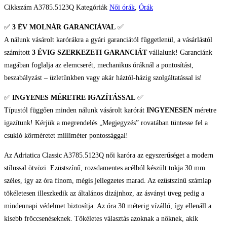
Cikkszám
A3785.5123Q
Kategóriák
Női órák
,
Órák
✅
3 ÉV
MOLNÁR GARANCIÁVAL
✅
A nálunk vásárolt karórákra a gyári garanciától függetlenül, a vásárlástól
számított
3 ÉVIG SZERKEZETI GARANCIÁT
vállalunk! Garanciánk
magában foglalja az elemcserét, mechanikus óráknál a pontosítást,
beszabályzást – üzletünkben vagy akár háztól-házig szolgáltatással is!
✅
INGYENES MÉRETRE IGAZÍTÁSSAL
✅
Típustól függően minden nálunk vásárolt karórát
INGYENESEN
méretre
igazítunk! Kérjük a megrendelés „Megjegyzés” rovatában tüntesse fel a
csukló körméretet milliméter pontossággal!
Az Adriatica Classic A3785.5123Q női karóra az egyszerűséget a modern
stílussal ötvözi. Ezüstszínű, rozsdamentes acélból készült tokja 30 mm
széles, így az óra finom, mégis jellegzetes marad. Az ezüstszínű számlap
tökéletesen illeszkedik az általános dizájnhoz, az ásványi üveg pedig a
mindennapi védelmet biztosítja. Az óra 30 méterig vízálló, így ellenáll a
kisebb fröccsenéseknek. Tökéletes választás azoknak a nőknek, akik