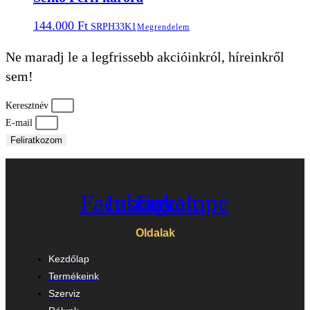
144.000
Ft
SRPH33K1
Megrendelem
Ne maradj le a legfrissebb akcióinkról, híreinkről
sem!
Keresztnév
E-mail
Feliratkozom
Facebook
Instagram
Envelope
Oldalak
Kezdőlap
Termékeink
Szerviz