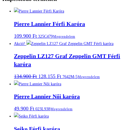
Pierre Lannier Férfi Karóra
109.900
Ft
325C479
Megrendelem
Akció!
Zeppelin LZ127 Graf Zeppelin GMT Férfi
karóra
Original
Current
134.900
Ft
128.155
Ft
7642M-5
Megrendelem
price
price
was:
is:
134.900 Ft.
128.155 Ft.
Pierre Lannier Női karóra
49.900
Ft
023L938
Megrendelem
Seiko Férfi karóra