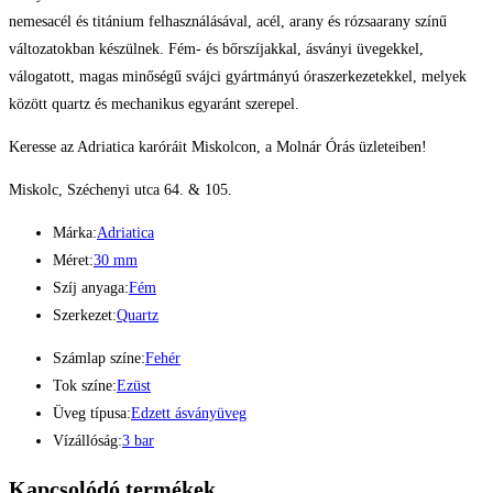
nemesacél és titánium felhasználásával, acél, arany és rózsaarany színű
változatokban készülnek. Fém- és bőrszíjakkal, ásványi üvegekkel,
válogatott, magas minőségű svájci gyártmányú óraszerkezetekkel, melyek
között quartz és mechanikus egyaránt szerepel.
Keresse az Adriatica karóráit Miskolcon, a Molnár Órás üzleteiben!
Miskolc, Széchenyi utca 64. & 105.
Márka:
Adriatica
Méret:
30 mm
Szíj anyaga:
Fém
Szerkezet:
Quartz
Számlap színe:
Fehér
Tok színe:
Ezüst
Üveg típusa:
Edzett ásványüveg
Vízállóság:
3 bar
Kapcsolódó termékek