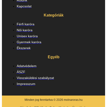
Rólunk
Kapcsolat
Kategóriák
Férfi karóra
Női karóra
Unisex karóra
Gyermek karóra
Ékszerek
Egyéb
Adatvédelem
ÁSZF
Visszaküldési szabályzat
Impresszum
Minden jog fenntartva © 2026 molnaroras.hu