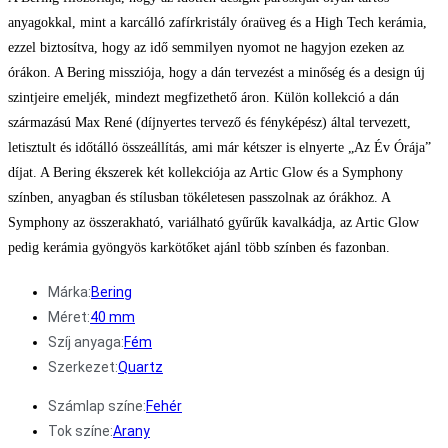
anyagokkal, mint a karcálló zafírkristály óraüveg és a High Tech kerámia,
ezzel biztosítva, hogy az idő semmilyen nyomot ne hagyjon ezeken az
órákon. A Bering missziója, hogy a dán tervezést a minőség és a design új
szintjeire emeljék, mindezt megfizethető áron. Külön kollekció a dán
származású Max René (díjnyertes tervező és fényképész) által tervezett,
letisztult és időtálló összeállítás, ami már kétszer is elnyerte „Az Év Órája”
díjat. A Bering ékszerek két kollekciója az Artic Glow és a Symphony
színben, anyagban és stílusban tökéletesen passzolnak az órákhoz. A
Symphony az összerakható, variálható gyűrűk kavalkádja, az Artic Glow
pedig kerámia gyöngyös karkötőket ajánl több színben és fazonban.
Márka:
Bering
Méret:
40 mm
Szíj anyaga:
Fém
Szerkezet:
Quartz
Számlap színe:
Fehér
Tok színe:
Arany