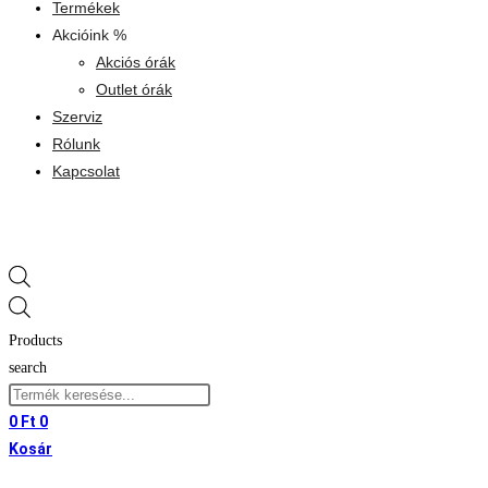
Termékek
Akcióink %
Akciós órák
Outlet órák
Szerviz
Rólunk
Kapcsolat
Products
search
0
Ft
0
Kosár