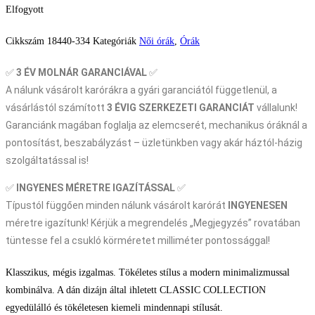
Elfogyott
Cikkszám
18440-334
Kategóriák
Női órák
,
Órák
✅
3 ÉV
MOLNÁR GARANCIÁVAL
✅
A nálunk vásárolt karórákra a gyári garanciától függetlenül, a
vásárlástól számított
3 ÉVIG SZERKEZETI GARANCIÁT
vállalunk!
Garanciánk magában foglalja az elemcserét, mechanikus óráknál a
pontosítást, beszabályzást – üzletünkben vagy akár háztól-házig
szolgáltatással is!
✅
INGYENES MÉRETRE IGAZÍTÁSSAL
✅
Típustól függően minden nálunk vásárolt karórát
INGYENESEN
méretre igazítunk! Kérjük a megrendelés „Megjegyzés” rovatában
tüntesse fel a csukló körméretet milliméter pontossággal!
Klasszikus, mégis izgalmas. Tökéletes stílus a modern minimalizmussal
kombinálva. A dán dizájn által ihletett CLASSIC COLLECTION
egyedülálló és tökéletesen kiemeli mindennapi stílusát.