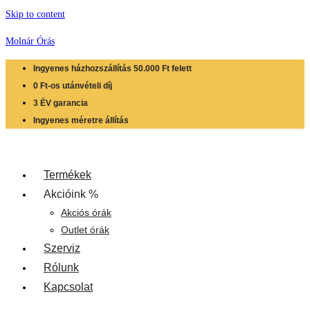
Skip to content
Molnár Órás
Ingyenes házhozszállítás 50.000 Ft felett
0 Ft-os utánvételi díj
3 ÉV garancia
Ingyenes méretre állítás
Termékek
Akcióink %
Akciós órák
Outlet órák
Szerviz
Rólunk
Kapcsolat