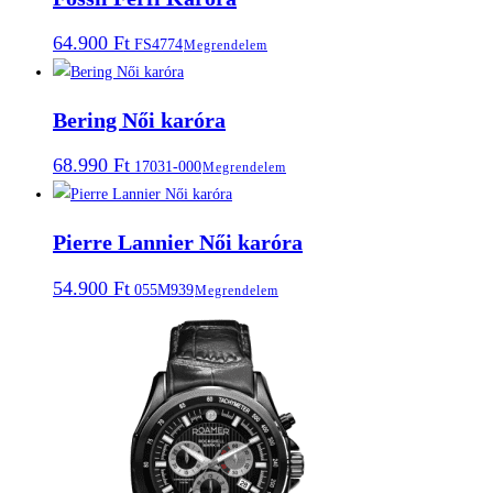
64.900
Ft
FS4774
Megrendelem
Bering Női karóra
68.990
Ft
17031-000
Megrendelem
Pierre Lannier Női karóra
54.900
Ft
055M939
Megrendelem