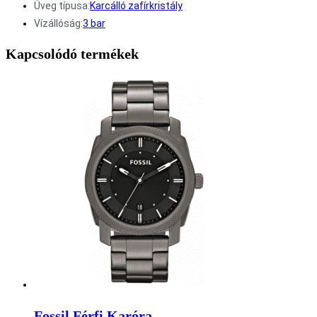
Üveg típusa:
Karcálló zafírkristály
Vízállóság:
3 bar
Kapcsolódó termékek
Fossil Férfi Karóra