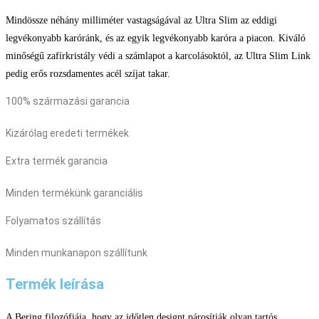
Mindössze néhány milliméter vastagságával az Ultra Slim az eddigi
legvékonyabb karóránk, és az egyik legvékonyabb karóra a piacon. Kiváló
minőségű zafírkristály védi a számlapot a karcolásoktól, az Ultra Slim Link
pedig erős rozsdamentes acél szíjat takar.
100% származási garancia
Kizárólag eredeti termékek
Extra termék garancia
Minden termékünk garanciális
Folyamatos szállítás
Minden munkanapon szállítunk
Termék leírása
A Bering filozófiája, hogy az időtlen designt párosítják olyan tartós