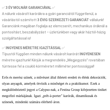
✅
3 ÉV
MOLNÁR GARANCIÁVAL
✅
A nálunk vásárolt karórákra a gyári garanciától függetlenül, a
vásárlástól számított
3 ÉVIG SZERKEZETI GARANCIÁT
vállalunk!
Garanciánk magában foglalja az elemcserét, mechanikus óráknál a
pontosítást, beszabályzást – üzletünkben vagy akár háztól-házig
szolgáltatással is!
✅
INGYENES MÉRETRE IGAZÍTÁSSAL
✅
Típustól függően minden nálunk vásárolt karórát
INGYENESEN
méretre igazítunk! Kérjük a megrendelés „Megjegyzés” rovatában
tüntesse fel a csukló körméretet milliméter pontossággal!
Erős és merész színek; a művészet által ihletett eredeti és élénk dekorációk;
olyan anyagok, amelyek ötvözik a minőséget és a praktikumot. Ezek a
megkülönböztető jegyei a Calypso-nak, a Festina Group kifejezetten tiniket
megcélzó márkájának. Igazi „prêt-à-porter” karórák, dinamikusak és
színesek, mindenki számára elérhető áron.