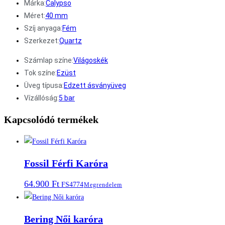
Márka:
Calypso
Méret:
40 mm
Szíj anyaga:
Fém
Szerkezet:
Quartz
Számlap színe:
Világoskék
Tok színe:
Ezüst
Üveg típusa:
Edzett ásványüveg
Vízállóság:
5 bar
Kapcsolódó termékek
Fossil Férfi Karóra
64.900
Ft
FS4774
Megrendelem
Bering Női karóra