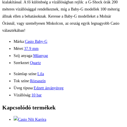
kialakítással. A fő különbség a vízállóságban rejlik: a G-Shock órák 200
méteres vízállósággal rendelkeznek, míg a Baby-G modellek 100 méterig
állnak ellen a behatásoknak. Keresse a Baby-G modelleket a Molnár
Órásnál, vagy személyesen Miskolcon, az ország egyik legnagyobb Casio
választékában!
Márka:
Casio Baby-G
Méret:
37.9 mm
Szíj anyaga:
Műanyag
Szerkezet:
Quartz
Számlap színe:
Lila
Tok színe:
Rózsaszín
Üveg típusa:
Edzett ásványüveg
Vízállóság:
10 bar
Kapcsolódó termékek