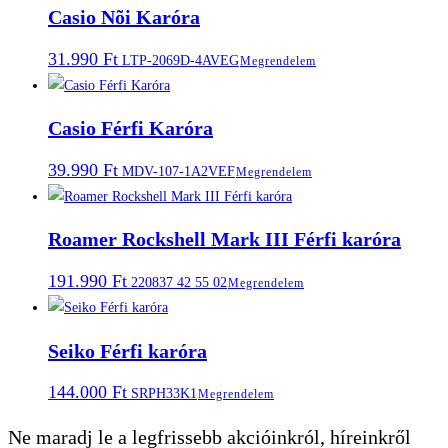
Casio Nõi Karóra
31.990
Ft
LTP-2069D-4AVEG
Megrendelem
Casio Férfi Karóra
39.990
Ft
MDV-107-1A2VEF
Megrendelem
Roamer Rockshell Mark III Férfi karóra
191.990
Ft
220837 42 55 02
Megrendelem
Seiko Férfi karóra
144.000
Ft
SRPH33K1
Megrendelem
Ne maradj le a legfrissebb akcióinkról, híreinkről