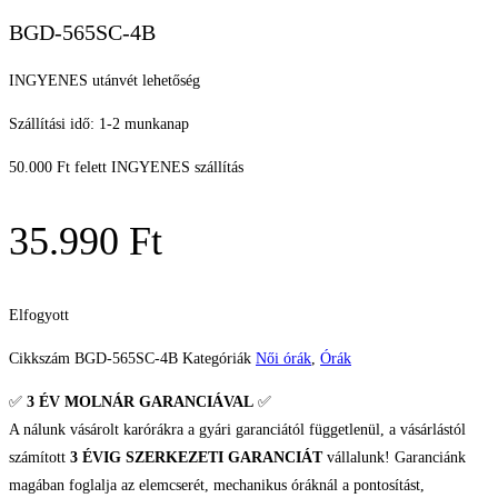
BGD-565SC-4B
INGYENES utánvét lehetőség
Szállítási idő: 1-2 munkanap
50.000 Ft felett INGYENES szállítás
35.990
Ft
Elfogyott
Cikkszám
BGD-565SC-4B
Kategóriák
Női órák
,
Órák
✅
3 ÉV
MOLNÁR GARANCIÁVAL
✅
A nálunk vásárolt karórákra a gyári garanciától függetlenül, a vásárlástól
számított
3 ÉVIG SZERKEZETI GARANCIÁT
vállalunk! Garanciánk
magában foglalja az elemcserét, mechanikus óráknál a pontosítást,