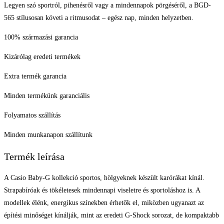
Legyen szó sportról, pihenésről vagy a mindennapok pörgéséről, a BGD-
565 stílusosan követi a ritmusodat – egész nap, minden helyzetben.
100% származási garancia
Kizárólag eredeti termékek
Extra termék garancia
Minden termékünk garanciális
Folyamatos szállítás
Minden munkanapon szállítunk
Termék leírása
A Casio Baby-G kollekció sportos, hölgyeknek készült karórákat kínál.
Strapabíróak és tökéletesek mindennapi viseletre és sportoláshoz is. A
modellek élénk, energikus színekben érhetők el, miközben ugyanazt az
építési minőséget kínálják, mint az eredeti G-Shock sorozat, de kompaktabb