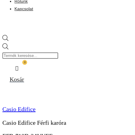
Rólunk
Kapcsolat
Products
search
0
Kosár
Casio Edifice
Casio Edifice Férfi karóra