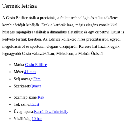
Termék leírása
A Casio Edifice órák a precizitás, a fejlett technológia és stílus tökéletes
kombinációját kínálják. Ezek a karórák laza, mégis elegáns vonalaikkal
hűséges rajongókra találtak a dinamikus életstílust és egy csipetnyi luxust is
kedvelő férfiak körében. Az Edifice kollekció híres precizitásáról, egyedi
megoldásairól és sportosan elegáns dizájnjáról. Keresse hát hazánk egyik
legnagyobb Casio választékában, Miskolcon, a Molnár Órásnál!
Márka:
Casio Edifice
Méret:
41 mm
Szíj anyaga:
Fém
Szerkezet:
Quartz
Számlap színe:
Kék
Tok színe:
Ezüst
Üveg típusa:
Karcálló zafírkristály
Vízállóság:
10 bar