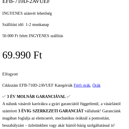
EFB-710D-2AVUEF
INGYENES utánvét lehetőség
Szállítási idő: 1-2 munkanap
50.000 Ft felett INGYENES szállítás
69.990
Ft
Elfogyott
Cikkszám
EFB-710D-2AVUEF
Kategóriák
Férfi órák
,
Órák
✅
3 ÉV
MOLNÁR GARANCIÁVAL
✅
A nálunk vásárolt karórákra a gyári garanciától függetlenül, a vásárlástól
számított
3 ÉVIG SZERKEZETI GARANCIÁT
vállalunk! Garanciánk
magában foglalja az elemcserét, mechanikus óráknál a pontosítást,
beszabályzást – üzletünkben vagy akár háztól-házig szolgáltatással is!