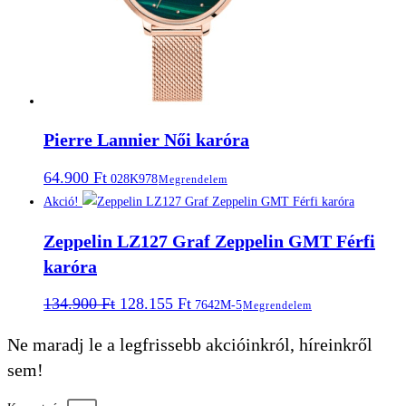
Pierre Lannier Női karóra
64.900
Ft
028K978
Megrendelem
Akció!
Zeppelin LZ127 Graf Zeppelin GMT Férfi
karóra
Original
Current
134.900
Ft
128.155
Ft
7642M-5
Megrendelem
price
price
was:
is:
Ne maradj le a legfrissebb akcióinkról, híreinkről
134.900 Ft.
128.155 Ft.
sem!