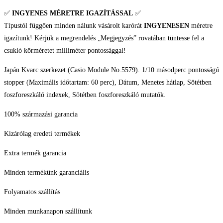
✅
INGYENES MÉRETRE IGAZÍTÁSSAL
✅
Típustól függően minden nálunk vásárolt karórát
INGYENESEN
méretre
igazítunk! Kérjük a megrendelés „Megjegyzés” rovatában tüntesse fel a
csukló körméretet milliméter pontossággal!
Japán Kvarc szerkezet (Casio Module No.5579). 1/10 másodperc pontosságú
stopper (Maximális időtartam: 60 perc), Dátum, Menetes hátlap, Sötétben
foszforeszkáló indexek, Sötétben foszforeszkáló mutatók.
100% származási garancia
Kizárólag eredeti termékek
Extra termék garancia
Minden termékünk garanciális
Folyamatos szállítás
Minden munkanapon szállítunk