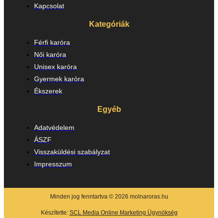
Kapcsolat
Kategóriák
Férfi karóra
Női karóra
Unisex karóra
Gyermek karóra
Ékszerek
Egyéb
Adatvédelem
ÁSZF
Visszaküldési szabályzat
Impresszum
Minden jog fenntartva © 2026 molnaroras.hu
Készítette:
SCL Media Online Marketing Ügynökség