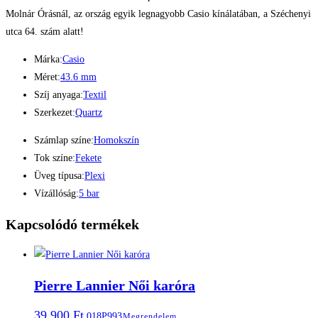
Molnár Órásnál, az ország egyik legnagyobb Casio kínálatában, a Széchenyi
utca 64. szám alatt!
Márka:
Casio
Méret:
43.6 mm
Szíj anyaga:
Textil
Szerkezet:
Quartz
Számlap színe:
Homokszín
Tok színe:
Fekete
Üveg típusa:
Plexi
Vízállóság:
5 bar
Kapcsolódó termékek
Pierre Lannier Női karóra
39.900
Ft
018P993
Megrendelem