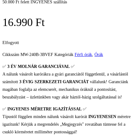
50.000 Ft felett INGYENES szállítás
16.990
Ft
Elfogyott
Cikkszám
MW-240B-3BVEF
Kategóriák
Férfi órák
,
Órák
✅
3 ÉV
MOLNÁR GARANCIÁVAL
✅
A nálunk vásárolt karórákra a gyári garanciától függetlenül, a vásárlástól
számított
3 ÉVIG SZERKEZETI GARANCIÁT
vállalunk! Garanciánk
magában foglalja az elemcserét, mechanikus óráknál a pontosítást,
beszabályzást – üzletünkben vagy akár háztól-házig szolgáltatással is!
✅
INGYENES MÉRETRE IGAZÍTÁSSAL
✅
Típustól függően minden nálunk vásárolt karórát
INGYENESEN
méretre
igazítunk! Kérjük a megrendelés „Megjegyzés” rovatában tüntesse fel a
csukló körméretet milliméter pontossággal!