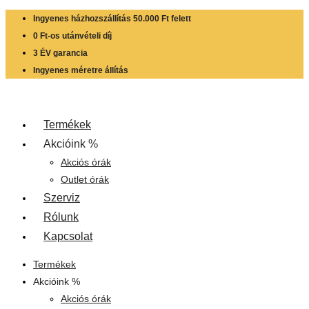
Skip
Ingyenes házhozszállítás 50.000 Ft felett
to
0 Ft-os utánvételi díj
content
3 ÉV garancia
Ingyenes méretre állítás
Termékek
Akcióink %
Akciós órák
Outlet órák
Szerviz
Rólunk
Kapcsolat
Termékek
Akcióink %
Akciós órák