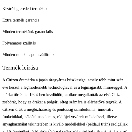
Kizárólag eredeti termékek
Extra termék garancia
Minden termékünk garanciális
Folyamatos szállítás
Minden munkanapon szállítunk
Termék leírása
A Citizen óramárka a japán óragyártás büszkesége, amely több mint száz
éve készül a legmodernebb technológiával és a legmagasabb minőséggel. A
márka története 1924-ben kezdődött, amikor megalkották az első Citizen
zsebórát, hogy az órákat a polgári réteg számára is elérhetővé tegyék. A
Citizen órák a megbízhatóság és pontosság szimbólumai, innovatív
funkciókkal, például napelemes, rádiójel vezérelt működéssel; illetve
anyaghasználat tekintetében is kiváló modellekkel (például titán) szolgálják
ki közönségüket. A Molnár Órásnál széles választékból válogathat, kedvező