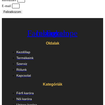
Keresztnév
E-mail
Feliratkozom
Facebook
Instagram
Envelope
Oldalak
Kezdőlap
Termékeink
Szerviz
Rólunk
Kapcsolat
Kategóriák
Férfi karóra
Női karóra
Unisex karóra