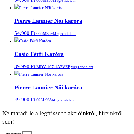
055M958
Megrendelem
Pierre Lannier Női karóra
54.900
Ft
055M939
Megrendelem
Casio Férfi Karóra
39.990
Ft
MDV-107-1A2VEF
Megrendelem
Pierre Lannier Női karóra
49.900
Ft
023L938
Megrendelem
Ne maradj le a legfrissebb akcióinkról, híreinkről
sem!