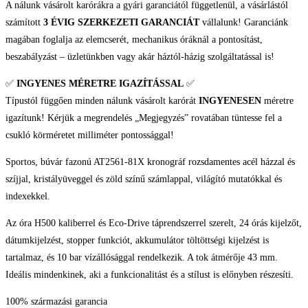
A nálunk vásárolt karórákra a gyári garanciától függetlenül, a vásárlástól
számított
3 ÉVIG SZERKEZETI GARANCIÁT
vállalunk! Garanciánk
magában foglalja az elemcserét, mechanikus óráknál a pontosítást,
beszabályzást – üzletünkben vagy akár háztól-házig szolgáltatással is!
✅
INGYENES MÉRETRE IGAZÍTÁSSAL
✅
Típustól függően minden nálunk vásárolt karórát
INGYENESEN
méretre
igazítunk! Kérjük a megrendelés „Megjegyzés” rovatában tüntesse fel a
csukló körméretet milliméter pontossággal!
Sportos, búvár fazonú AT2561-81X kronográf rozsdamentes acél házzal és
szíjjal, kristályüveggel és zöld színű számlappal, világító mutatókkal és
indexekkel.
Az óra H500 kaliberrel és Eco-Drive táprendszerrel szerelt, 24 órás kijelzőt,
dátumkijelzést, stopper funkciót, akkumulátor töltöttségi kijelzést is
tartalmaz, és 10 bar vízállósággal rendelkezik. A tok átmérője 43 mm.
Ideális mindenkinek, aki a funkcionalitást és a stílust is előnyben részesíti.
100% származási garancia