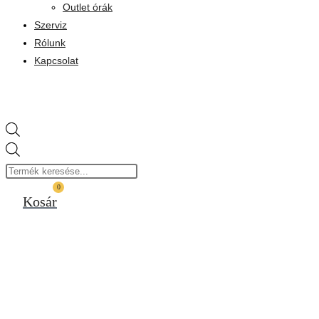
Outlet órák
Szerviz
Rólunk
Kapcsolat
Products
search
0
Kosár