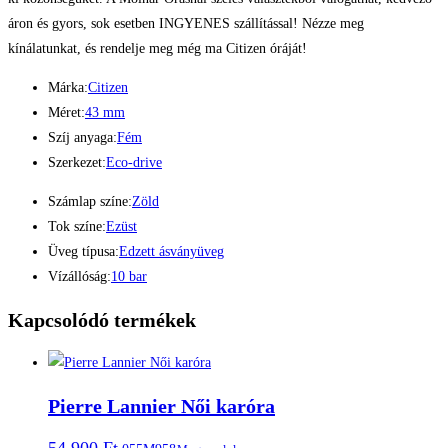
áron és gyors, sok esetben INGYENES szállítással! Nézze meg
kínálatunkat, és rendelje meg még ma Citizen óráját!
Márka:
Citizen
Méret:
43 mm
Szíj anyaga:
Fém
Szerkezet:
Eco-drive
Számlap színe:
Zöld
Tok színe:
Ezüst
Üveg típusa:
Edzett ásványüveg
Vízállóság:
10 bar
Kapcsolódó termékek
Pierre Lannier Női karóra
54.900
Ft