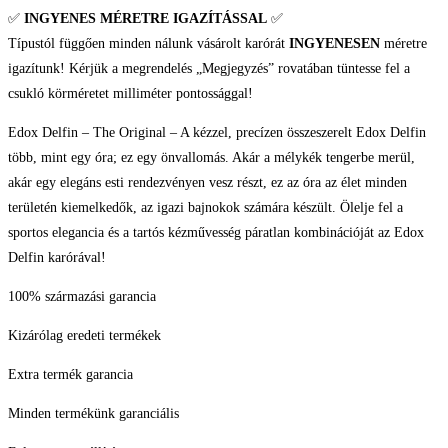
✅
INGYENES MÉRETRE IGAZÍTÁSSAL
✅
Típustól függően minden nálunk vásárolt karórát
INGYENESEN
méretre
igazítunk! Kérjük a megrendelés „Megjegyzés” rovatában tüntesse fel a
csukló körméretet milliméter pontossággal!
Edox Delfin – The Original – A kézzel, precízen összeszerelt Edox Delfin
több, mint egy óra; ez egy önvallomás. Akár a mélykék tengerbe merül,
akár egy elegáns esti rendezvényen vesz részt, ez az óra az élet minden
területén kiemelkedők, az igazi bajnokok számára készült. Ölelje fel a
sportos elegancia és a tartós kézművesség páratlan kombinációját az Edox
Delfin karórával!
100% származási garancia
Kizárólag eredeti termékek
Extra termék garancia
Minden termékünk garanciális