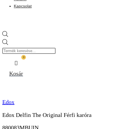
Kapcsolat
Products
search
0
Kosár
Edox
Edox Delfin The Original Férfi karóra
880083MBUIN