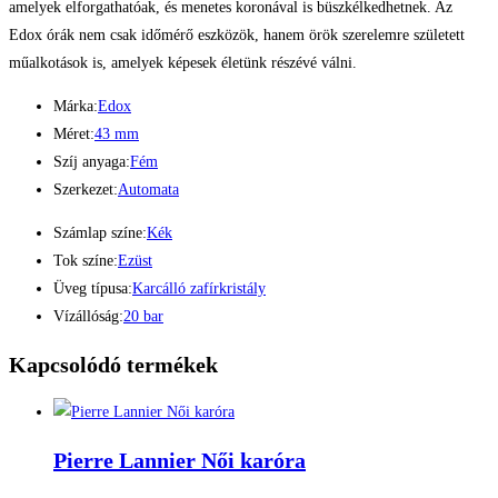
amelyek elforgathatóak, és menetes koronával is büszkélkedhetnek. Az
Edox órák nem csak időmérő eszközök, hanem örök szerelemre született
műalkotások is, amelyek képesek életünk részévé válni.
Márka:
Edox
Méret:
43 mm
Szíj anyaga:
Fém
Szerkezet:
Automata
Számlap színe:
Kék
Tok színe:
Ezüst
Üveg típusa:
Karcálló zafírkristály
Vízállóság:
20 bar
Kapcsolódó termékek
Pierre Lannier Női karóra