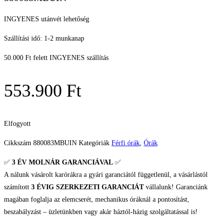
INGYENES utánvét lehetőség
Szállítási idő: 1-2 munkanap
50.000 Ft felett INGYENES szállítás
553.900
Ft
Elfogyott
Cikkszám
880083MBUIN
Kategóriák
Férfi órák
,
Órák
✅
3 ÉV
MOLNÁR GARANCIÁVAL
✅
A nálunk vásárolt karórákra a gyári garanciától függetlenül, a vásárlástól
számított
3 ÉVIG SZERKEZETI GARANCIÁT
vállalunk! Garanciánk
magában foglalja az elemcserét, mechanikus óráknál a pontosítást,
beszabályzást – üzletünkben vagy akár háztól-házig szolgáltatással is!