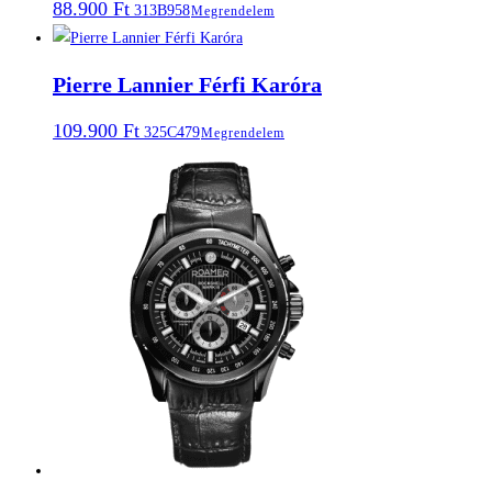
88.900
Ft
313B958
Megrendelem
Pierre Lannier Férfi Karóra
109.900
Ft
325C479
Megrendelem