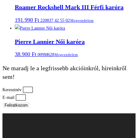
Roamer Rockshell Mark III Férfi karóra
191.990
Ft
220837 42 55 02
Megrendelem
Pierre Lannier Női karóra
38.900
Ft
009M628
Megrendelem
Ne maradj le a legfrissebb akcióinkról, híreinkről
sem!
Keresztnév
E-mail
Feliratkozom