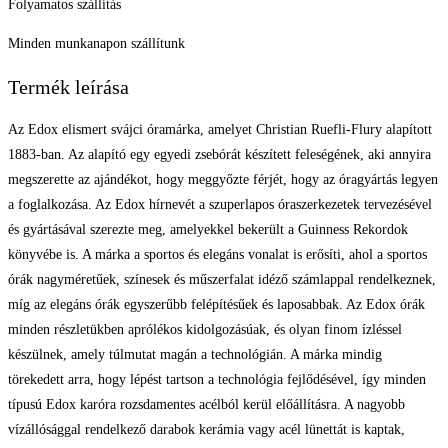
Folyamatos szállítás
Minden munkanapon szállítunk
Termék leírása
Az Edox elismert svájci óramárka, amelyet Christian Ruefli-Flury alapított
1883-ban. Az alapító egy egyedi zsebórát készített feleségének, aki annyira
megszerette az ajándékot, hogy meggyőzte férjét, hogy az óragyártás legyen
a foglalkozása. Az Edox hírnevét a szuperlapos óraszerkezetek tervezésével
és gyártásával szerezte meg, amelyekkel bekerült a Guinness Rekordok
könyvébe is. A márka a sportos és elegáns vonalat is erősíti, ahol a sportos
órák nagyméretűek, színesek és műszerfalat idéző számlappal rendelkeznek,
míg az elegáns órák egyszerűbb felépítésűek és laposabbak. Az Edox órák
minden részletükben aprólékos kidolgozásúak, és olyan finom ízléssel
készülnek, amely túlmutat magán a technológián. A márka mindig
törekedett arra, hogy lépést tartson a technológia fejlődésével, így minden
típusú Edox karóra rozsdamentes acélból kerül előállításra. A nagyobb
vízállósággal rendelkező darabok kerámia vagy acél lünettát is kaptak,