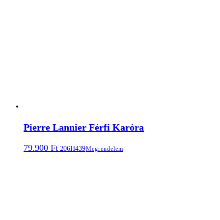
Pierre Lannier Férfi Karóra
79.900
Ft
206H439
Megrendelem