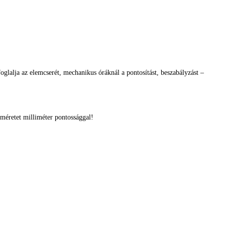
glalja az elemcserét, mechanikus óráknál a pontosítást, beszabályzást –
méretet milliméter pontossággal!