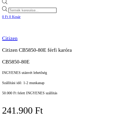
Products
search
0
Ft
0
Kosár
Citizen
Citizen CB5850-80E férfi karóra
CB5850-80E
INGYENES utánvét lehetőség
Szállítási idő: 1-2 munkanap
50.000 Ft felett INGYENES szállítás
241.900
Ft