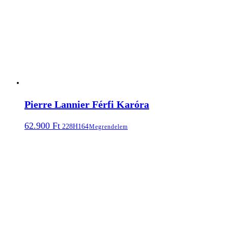
Pierre Lannier Férfi Karóra
62.900
Ft
228H164
Megrendelem