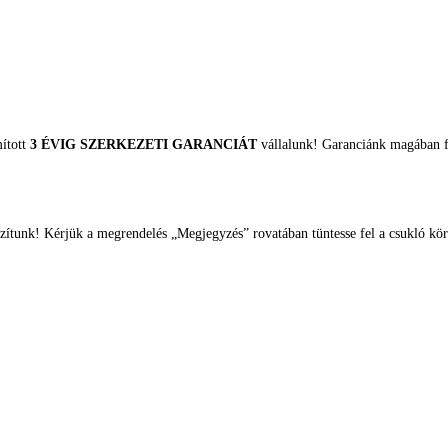
mított
3 ÉVIG SZERKEZETI GARANCIÁT
vállalunk! Garanciánk magában fo
zítunk! Kérjük a megrendelés „Megjegyzés” rovatában tüntesse fel a csukló kör