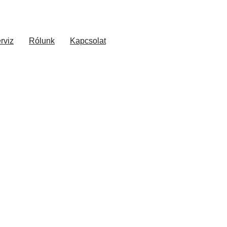
rviz
Rólunk
Kapcsolat