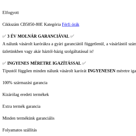
Elfogyott
Cikkszám
CB5850-80E
Kategória
Férfi órák
✅
3 ÉV
MOLNÁR GARANCIÁVAL
✅
A nálunk vásárolt karórákra a gyári garanciától függetlenül, a vásárlástól szá
üzletünkben vagy akár háztól-házig szolgáltatással is!
✅
INGYENES MÉRETRE IGAZÍTÁSSAL
✅
Típustól függően minden nálunk vásárolt karórát
INGYENESEN
méretre iga
100% származási garancia
Kizárólag eredeti termékek
Extra termék garancia
Minden termékünk garanciális
Folyamatos szállítás