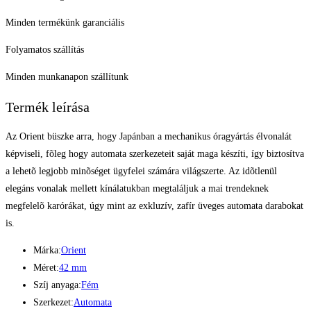
Minden termékünk garanciális
Folyamatos szállítás
Minden munkanapon szállítunk
Termék leírása
Az Orient büszke arra, hogy Japánban a mechanikus óragyártás élvonalát
képviseli, fõleg hogy automata szerkezeteit saját maga készíti, így biztosítva
a lehetõ legjobb minõséget ügyfelei számára világszerte. Az idõtlenül
elegáns vonalak mellett kínálatukban megtaláljuk a mai trendeknek
megfelelõ karórákat, úgy mint az exkluzív, zafír üveges automata darabokat
is.
Márka:
Orient
Méret:
42 mm
Szíj anyaga:
Fém
Szerkezet:
Automata