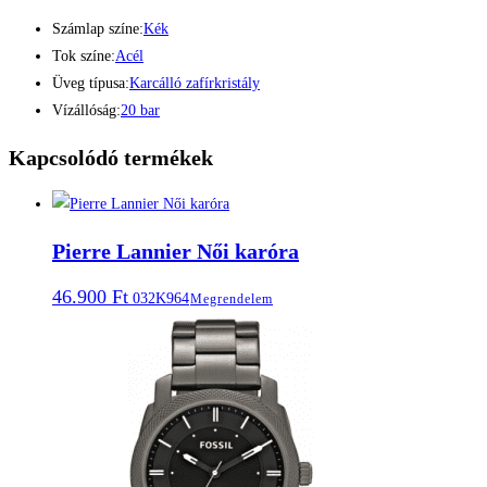
Számlap színe:
Kék
Tok színe:
Acél
Üveg típusa:
Karcálló zafírkristály
Vízállóság:
20 bar
Kapcsolódó termékek
Pierre Lannier Női karóra
46.900
Ft
032K964
Megrendelem