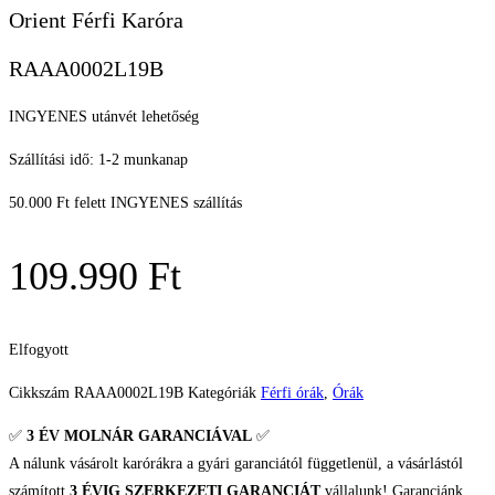
Orient Férfi Karóra
RAAA0002L19B
INGYENES utánvét lehetőség
Szállítási idő: 1-2 munkanap
50.000 Ft felett INGYENES szállítás
109.990
Ft
Elfogyott
Cikkszám
RAAA0002L19B
Kategóriák
Férfi órák
,
Órák
✅
3 ÉV
MOLNÁR GARANCIÁVAL
✅
A nálunk vásárolt karórákra a gyári garanciától függetlenül, a vásárlástól
számított
3 ÉVIG SZERKEZETI GARANCIÁT
vállalunk! Garanciánk