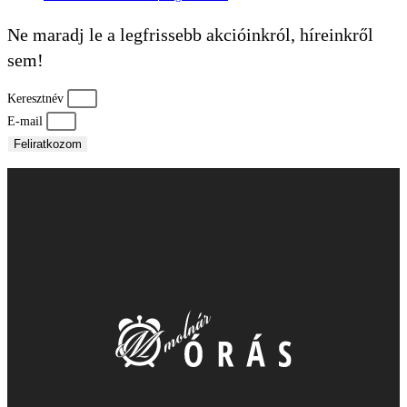
Ne maradj le a legfrissebb akcióinkról, híreinkről
sem!
Keresztnév
E-mail
Feliratkozom