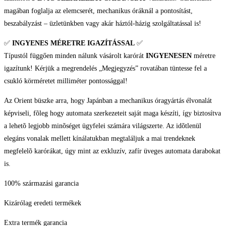
magában foglalja az elemcserét, mechanikus óráknál a pontosítást,
beszabályzást – üzletünkben vagy akár háztól-házig szolgáltatással is!
✅
INGYENES MÉRETRE IGAZÍTÁSSAL
✅
Típustól függően minden nálunk vásárolt karórát
INGYENESEN
méretre
igazítunk! Kérjük a megrendelés „Megjegyzés” rovatában tüntesse fel a
csukló körméretet milliméter pontossággal!
Az Orient büszke arra, hogy Japánban a mechanikus óragyártás élvonalát
képviseli, fõleg hogy automata szerkezeteit saját maga készíti, így biztosítva
a lehetõ legjobb minõséget ügyfelei számára világszerte. Az idõtlenül
elegáns vonalak mellett kínálatukban megtaláljuk a mai trendeknek
megfelelõ karórákat, úgy mint az exkluzív, zafír üveges automata darabokat
is.
100% származási garancia
Kizárólag eredeti termékek
Extra termék garancia