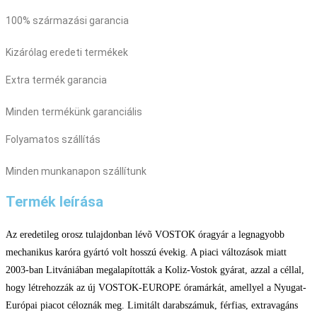
100% származási garancia
Kizárólag eredeti termékek
Extra termék garancia
Minden termékünk garanciális
Folyamatos szállítás
Minden munkanapon szállítunk
Termék leírása
Az eredetileg orosz tulajdonban lévõ VOSTOK óragyár a legnagyobb
mechanikus karóra gyártó volt hosszú évekig. A piaci változások miatt
2003-ban Litvániában megalapították a Koliz-Vostok gyárat, azzal a céllal,
hogy létrehozzák az új VOSTOK-EUROPE óramárkát, amellyel a Nyugat-
Európai piacot céloznák meg. Limitált darabszámuk, férfias, extravagáns