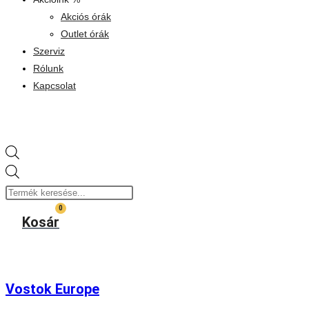
Akciós órák
Outlet órák
Szerviz
Rólunk
Kapcsolat
Products
search
0
Kosár
Vostok Europe