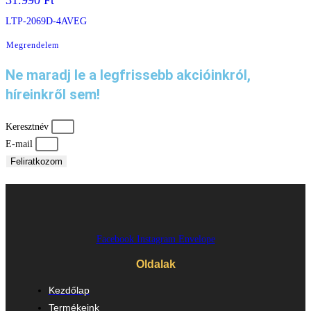
31.990
Ft
LTP-2069D-4AVEG
Megrendelem
Ne maradj le a legfrissebb akcióinkról,
híreinkről sem!
Keresztnév
E-mail
Feliratkozom
Facebook
Instagram
Envelope
Oldalak
Kezdőlap
Termékeink