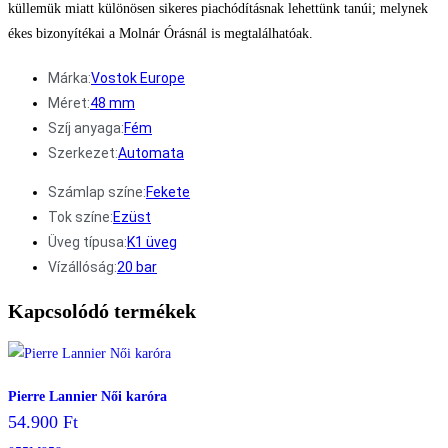
küllemük miatt különösen sikeres piachódításnak lehettünk tanúi; melynek
ékes bizonyítékai a Molnár Órásnál is megtalálhatóak.
Márka:
Vostok Europe
Méret:
48 mm
Szíj anyaga:
Fém
Szerkezet:
Automata
Számlap színe:
Fekete
Tok színe:
Ezüst
Üveg típusa:
K1 üveg
Vízállóság:
20 bar
Kapcsolódó termékek
Pierre Lannier Női karóra
54.900
Ft