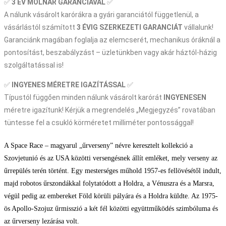
✅
3 ÉV
MOLNÁR GARANCIÁVAL
✅
A nálunk vásárolt karórákra a gyári garanciától függetlenül, a
vásárlástól számított
3 ÉVIG SZERKEZETI GARANCIÁT
vállalunk!
Garanciánk magában foglalja az elemcserét, mechanikus óráknál a
pontosítást, beszabályzást – üzletünkben vagy akár háztól-házig
szolgáltatással is!
✅
INGYENES MÉRETRE IGAZÍTÁSSAL
✅
Típustól függően minden nálunk vásárolt karórát
INGYENESEN
méretre igazítunk! Kérjük a megrendelés „Megjegyzés” rovatában
tüntesse fel a csukló körméretet milliméter pontossággal!
A Space Race – magyarul „űrverseny” névre keresztelt kollekció a
Szovjetunió és az USA közötti versengésnek állít emléket, mely verseny az
űrrepülés terén történt. Egy mesterséges műhold 1957-es fellövésétől indult,
majd robotos űrszondákkal folytatódott a Holdra, a Vénuszra és a Marsra,
végül pedig az embereket Föld körüli pályára és a Holdra küldte. Az 1975-
ös Apollo-Szojuz űrmisszió a két fél közötti együttműködés szimbóluma és
az űrverseny lezárása volt.