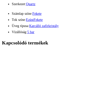
Szerkezet:
Quartz
Számlap színe:
Fekete
Tok színe:
Ezüst
Fekete
Üveg típusa:
Karcálló zafírkristály
Vízállóság:
5 bar
Kapcsolódó termékek