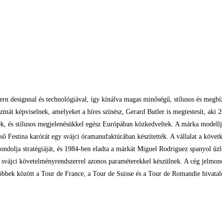
rn designnal és technológiával, így kínálva magas minőségű, stílusos és megbíz
zmát képviselnek, amelyeket a híres színész, Gerard Butler is megtestesít, aki
k, és stílusos megjelenésükkel egész Európában közkedveltek. A márka modelljei
első Festina karórát egy svájci óramanufaktúrában készítették. A vállalat a köv
 gondolja stratégiáját, és 1984-ben eladta a márkát Miguel Rodriguez spanyol üzl
a svájci követelményrendszerrel azonos paraméterekkel készülnek. A cég jelmond
 többek között a Tour de France, a Tour de Suisse és a Tour de Romandie hivata