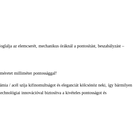
glalja az elemcserét, mechanikus óráknál a pontosítást, beszabályzást –
méretet milliméter pontossággal!
ámia / acél szíja kifinomultságot és eleganciát kölcsönöz neki, így bármilyen
echnológiai innovációval biztosítva a kivételes pontosságot és