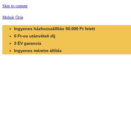
Skip to content
Molnár Órás
Ingyenes házhozszállítás 50.000 Ft felett
0 Ft-os utánvételi díj
3 ÉV garancia
Ingyenes méretre állítás