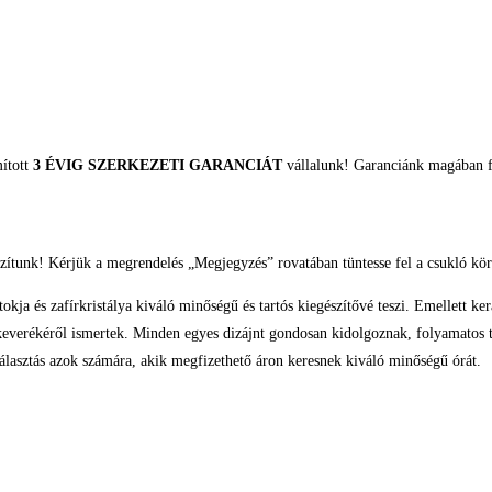
mított
3 ÉVIG SZERKEZETI GARANCIÁT
vállalunk! Garanciánk magában fo
zítunk! Kérjük a megrendelés „Megjegyzés” rovatában tüntesse fel a csukló kör
ja és zafírkristálya kiváló minőségű és tartós kiegészítővé teszi. Emellett ker
s keverékéről ismertek. Minden egyes dizájnt gondosan kidolgoznak, folyamatos t
 választás azok számára, akik megfizethető áron keresnek kiváló minőségű órát.