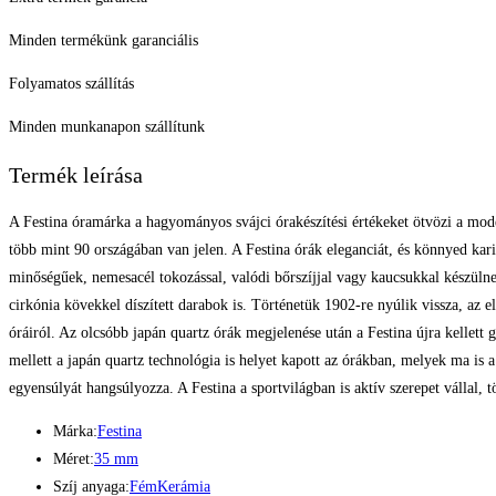
Minden termékünk garanciális
Folyamatos szállítás
Minden munkanapon szállítunk
Termék leírása
A Festina óramárka a hagyományos svájci órakészítési értékeket ötvözi a mode
több mint 90 országában van jelen. A Festina órák eleganciát, és könnyed kari
minőségűek, nemesacél tokozással, valódi bőrszíjjal vagy kaucsukkal készülne
cirkónia kövekkel díszített darabok is. Történetük 1902-re nyúlik vissza, az 
óráiról. Az olcsóbb japán quartz órák megjelenése után a Festina újra kellett
mellett a japán quartz technológia is helyet kapott az órákban, melyek ma is 
egyensúlyát hangsúlyozza. A Festina a sportvilágban is aktív szerepet vállal,
Márka:
Festina
Méret:
35 mm
Szíj anyaga:
Fém
Kerámia