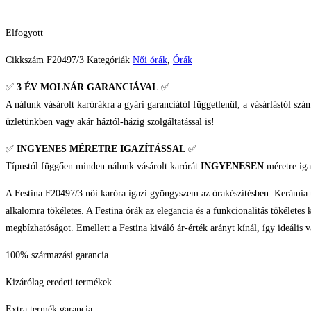
Elfogyott
Cikkszám
F20497/3
Kategóriák
Női órák
,
Órák
✅
3 ÉV
MOLNÁR GARANCIÁVAL
✅
A nálunk vásárolt karórákra a gyári garanciától függetlenül, a vásárlástól szá
üzletünkben vagy akár háztól-házig szolgáltatással is!
✅
INGYENES MÉRETRE IGAZÍTÁSSAL
✅
Típustól függően minden nálunk vásárolt karórát
INGYENESEN
méretre iga
A Festina F20497/3 női karóra igazi gyöngyszem az órakészítésben. Kerámia tok
alkalomra tökéletes. A Festina órák az elegancia és a funkcionalitás tökélete
megbízhatóságot. Emellett a Festina kiváló ár-érték arányt kínál, így ideális
100% származási garancia
Kizárólag eredeti termékek
Extra termék garancia