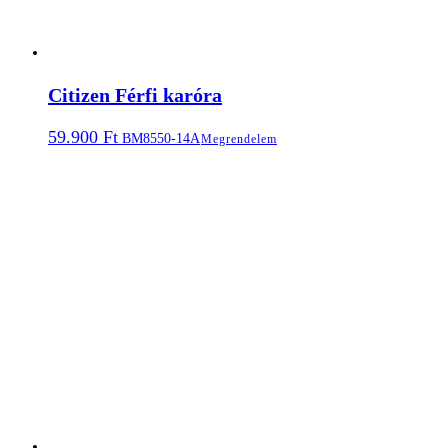
Citizen Férfi karóra
59.900
Ft
BM8550-14A
Megrendelem