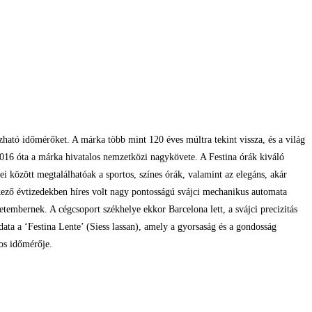
ható időmérőket. A márka több mint 120 éves múltra tekint vissza, és a világ
 2016 óta a márka hivatalos nemzetközi nagykövete. A Festina órák kiváló
 között megtalálhatóak a sportos, színes órák, valamint az elegáns, akár
etkező évtizedekben híres volt nagy pontosságú svájci mechanikus automata
etembernek. A cégcsoport székhelye ekkor Barcelona lett, a svájci precizitás
ata a ‘Festina Lente’ (Siess lassan), amely a gyorsaság és a gondosság
los időmérője.