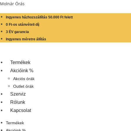
Skip
Molnár Órás
to
content
Ingyenes házhozszállítás 50.000 Ft felett
0 Ft-os utánvételi díj
3 ÉV garancia
Ingyenes méretre állítás
Termékek
Akcióink %
Akciós órák
Outlet órák
Szerviz
Rólunk
Kapcsolat
Termékek
Akcióink %