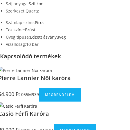
Szíj anyaga:
Szilikon
Szerkezet:
Quartz
Számlap színe:
Piros
Tok színe:
Ezüst
Üveg típusa:
Edzett ásványüveg
Vízállóság:
10 bar
Kapcsolódó termékek
Pierre Lannier Női karóra
54.900
Ft
055M939
MEGRENDELEM
Casio Férfi Karóra
39.990
Ft