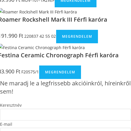
MDV-107-1A2VEF
MEGRENDELEM
Roamer Rockshell Mark III Férfi karóra
191.990
Ft
220837 42 55 02
MEGRENDELEM
Festina Ceramic Chronograph Férfi karóra
83.900
Ft
F20575/1
MEGRENDELEM
Ne maradj le a legfrissebb akcióinkról, híreinkről
sem!
Keresztnév
E-mail