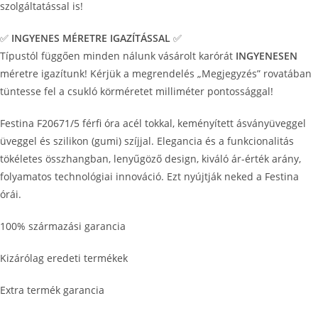
szolgáltatással is!
✅
INGYENES MÉRETRE IGAZÍTÁSSAL
✅
Típustól függően minden nálunk vásárolt karórát
INGYENESEN
méretre igazítunk! Kérjük a megrendelés „Megjegyzés” rovatában
tüntesse fel a csukló körméretet milliméter pontossággal!
Festina F20671/5 férfi óra acél tokkal, keményített ásványüveggel
üveggel és szilikon (gumi) szíjjal. Elegancia és a funkcionalitás
tökéletes összhangban, lenyűgöző design, kiváló ár-érték arány,
folyamatos technológiai innováció. Ezt nyújtják neked a Festina
órái.
100% származási garancia
Kizárólag eredeti termékek
Extra termék garancia