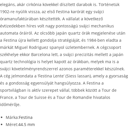
elegáns, akár cirkónia kövekkel díszített darabok is. Történetük
1902-re nyúlik vissza, az első Festina karórát egy svájci
óramanufaktúrában készítették. A vállalat a következő
évtizedekben híres volt nagy pontosságú svájci mechanikus
automata óráiról. Az olcsóbb japán quartz órák megjelenése után
a Festina újra kellett gondolja stratégiáját, és 1984-ben eladta a
márkát Miguel Rodriguez spanyol üzletembernek. A cégcsoport
székhelye ekkor Barcelona lett, a svájci precizitás mellett a japán
quartz technológia is helyet kapott az órákban, melyek ma is a
svájci követelményrendszerrel azonos paraméterekkel készülnek.
A cég jelmondata a ‘Festina Lente’ (Siess lassan), amely a gyorsaság
és a gondosság egyensúlyát hangsúlyozza. A Festina a
sportvilágban is aktív szerepet vállal, többek között a Tour de
France, a Tour de Suisse és a Tour de Romandie hivatalos
időmérője.
Márka:
Festina
Méret:
44.5 mm