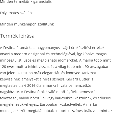
Minden termékünk garanciális
Folyamatos szállítás
Minden munkanapon szállítunk
Termék leírása
A Festina óramárka a hagyományos svájci órakészítési értékeket
ötvözi a modern designnal és technológiával, így kínálva magas
minőségű, stílusos és megbízható időmérőket. A márka több mint
120 éves múltra tekint vissza, és a világ több mint 90 országában
van jelen. A Festina órák eleganciát, és könnyed karizmát
képviselnek, amelyeket a híres színész, Gerard Butler is
megtestesít, aki 2016 óta a márka hivatalos nemzetközi
nagykövete. A Festina órák kiváló minőségűek, nemesacél
tokozással, valódi bőrszíjjal vagy kaucsukkal készülnek, és stílusos
megjelenésükkel egész Európában közkedveltek. A márka
modelljei között megtalálhatóak a sportos, színes órák, valamint az