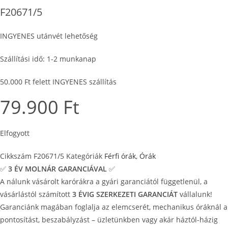
F20671/5
INGYENES utánvét lehetőség
Szállítási idő: 1-2 munkanap
50.000 Ft felett INGYENES szállítás
79.900
Ft
Elfogyott
Cikkszám
F20671/5
Kategóriák
Férfi órák
,
Órák
✅
3 ÉV
MOLNÁR GARANCIÁVAL
✅
A nálunk vásárolt karórákra a gyári garanciától függetlenül, a
vásárlástól számított
3 ÉVIG SZERKEZETI GARANCIÁT
vállalunk!
Garanciánk magában foglalja az elemcserét, mechanikus óráknál a
pontosítást, beszabályzást – üzletünkben vagy akár háztól-házig