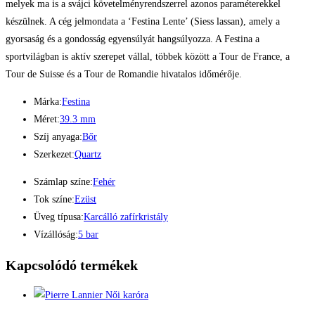
melyek ma is a svájci követelményrendszerrel azonos paraméterekkel
készülnek. A cég jelmondata a ‘Festina Lente’ (Siess lassan), amely a
gyorsaság és a gondosság egyensúlyát hangsúlyozza. A Festina a
sportvilágban is aktív szerepet vállal, többek között a Tour de France, a
Tour de Suisse és a Tour de Romandie hivatalos időmérője.
Márka:
Festina
Méret:
39.3 mm
Szíj anyaga:
Bőr
Szerkezet:
Quartz
Számlap színe:
Fehér
Tok színe:
Ezüst
Üveg típusa:
Karcálló zafírkristály
Vízállóság:
5 bar
Kapcsolódó termékek