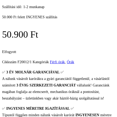
Szállítási idő: 1-2 munkanap
50.000 Ft felett INGYENES szállítás
50.900
Ft
Elfogyott
Cikkszám
F20012/1
Kategóriák
Férfi órák
,
Órák
✅
3 ÉV
MOLNÁR GARANCIÁVAL
✅
A nálunk vásárolt karórákra a gyári garanciától függetlenül, a vásárlástól
számított
3 ÉVIG SZERKEZETI GARANCIÁT
vállalunk! Garanciánk
magában foglalja az elemcserét, mechanikus óráknál a pontosítást,
beszabályzást – üzletünkben vagy akár háztól-házig szolgáltatással is!
✅
INGYENES MÉRETRE IGAZÍTÁSSAL
✅
Típustól függően minden nálunk vásárolt karórát
INGYENESEN
méretre