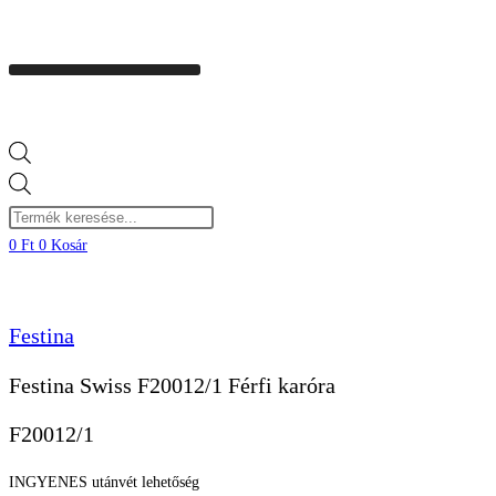
Products
search
0
Ft
0
Kosár
Festina
Festina Swiss F20012/1 Férfi karóra
F20012/1
INGYENES utánvét lehetőség