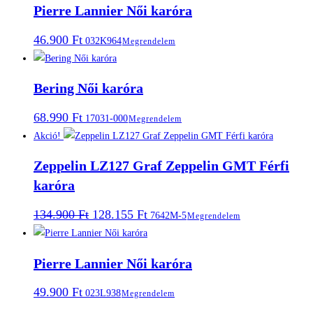
Pierre Lannier Női karóra
46.900
Ft
032K964
Megrendelem
Bering Női karóra
68.990
Ft
17031-000
Megrendelem
Akció!
Zeppelin LZ127 Graf Zeppelin GMT Férfi
karóra
Original
Current
134.900
Ft
128.155
Ft
7642M-5
Megrendelem
price
price
was:
is:
134.900 Ft.
128.155 Ft.
Pierre Lannier Női karóra
49.900
Ft
023L938
Megrendelem