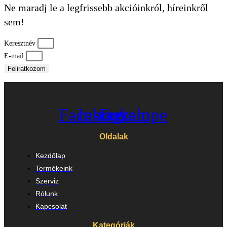
Ne maradj le a legfrissebb akcióinkról, híreinkről
sem!
Keresztnév
E-mail
Feliratkozom
Facebook
Instagram
Envelope
Oldalak
Kezdőlap
Termékeink
Szerviz
Rólunk
Kapcsolat
Kategóriák