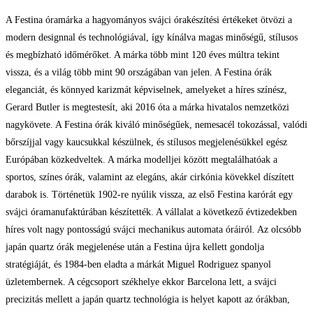
A Festina óramárka a hagyományos svájci órakészítési értékeket ötvözi a
modern designnal és technológiával, így kínálva magas minőségű, stílusos
és megbízható időmérőket. A márka több mint 120 éves múltra tekint
vissza, és a világ több mint 90 országában van jelen. A Festina órák
eleganciát, és könnyed karizmát képviselnek, amelyeket a híres színész,
Gerard Butler is megtestesít, aki 2016 óta a márka hivatalos nemzetközi
nagykövete. A Festina órák kiváló minőségűek, nemesacél tokozással, valódi
bőrszíjjal vagy kaucsukkal készülnek, és stílusos megjelenésükkel egész
Európában közkedveltek. A márka modelljei között megtalálhatóak a
sportos, színes órák, valamint az elegáns, akár cirkónia kövekkel díszített
darabok is. Történetük 1902-re nyúlik vissza, az első Festina karórát egy
svájci óramanufaktúrában készítették. A vállalat a következő évtizedekben
híres volt nagy pontosságú svájci mechanikus automata óráiról. Az olcsóbb
japán quartz órák megjelenése után a Festina újra kellett gondolja
stratégiáját, és 1984-ben eladta a márkát Miguel Rodriguez spanyol
üzletembernek. A cégcsoport székhelye ekkor Barcelona lett, a svájci
precizitás mellett a japán quartz technológia is helyet kapott az órákban,