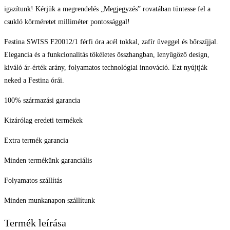
igazítunk! Kérjük a megrendelés „Megjegyzés” rovatában tüntesse fel a
csukló körméretet milliméter pontossággal!
Festina SWISS F20012/1 férfi óra acél tokkal, zafír üveggel és bőrszíjjal.
Elegancia és a funkcionalitás tökéletes összhangban, lenyűgöző design,
kiváló ár-érték arány, folyamatos technológiai innováció. Ezt nyújtják
neked a Festina órái.
100% származási garancia
Kizárólag eredeti termékek
Extra termék garancia
Minden termékünk garanciális
Folyamatos szállítás
Minden munkanapon szállítunk
Termék leírása