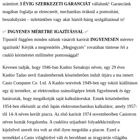
számított
3 ÉVIG SZERKEZETI GARANCIÁT
vállalunk! Garanciánk
magában foglalja az elemcserét, mechanikus óráknál a pontosítást,
beszabályzást – üzletünkben vagy akár háztól-házig szolgáltatással is!
✅
INGYENES MÉRETRE IGAZÍTÁSSAL
✅
Típustól függően minden nálunk vásárolt karórát
INGYENESEN
méretre
igazítunk! Kérjük a megrendelés „Megjegyzés” rovatában tüntesse fel a
csukló körméretet milliméter pontossággal!
Kevesen tudják, hogy 1946-ban Kashio Seisakujo néven, egy 29 éves
Kashio Tadao nevû fiatalembernek köszönhetõen indult útjára a ma ismert
Casio Computer Co. Ltd. A Kashio testvérek 1949-ben egy tokiói kiállításon
egy új termékre, az elektronikus számológépre lettek figyelmesek és úgy
határoztak, hogy megalkotják saját kalkulátorukat. Ennek köszönhetõen
1954-ben elkészült az elsõ Japán elektromechanikus kalkulátor, amely 1957-
tõl 14-A néven került piacra. Az elsõ karórát 1974 novemberében Casiotron
néven hozták forgalomba. A csuklóra szíjazható folyadékkristályos
kijelzõvel szerelt óra volt az elsõ ilyen megoldás a piacon. Ezzel a
termékkel a Casio világhírûvé vált és berobbant az óragyártás világába.