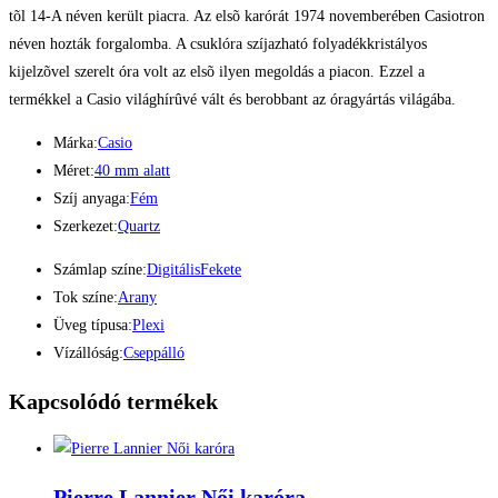
tõl 14-A néven került piacra. Az elsõ karórát 1974 novemberében Casiotron
néven hozták forgalomba. A csuklóra szíjazható folyadékkristályos
kijelzõvel szerelt óra volt az elsõ ilyen megoldás a piacon. Ezzel a
termékkel a Casio világhírûvé vált és berobbant az óragyártás világába.
Márka:
Casio
Méret:
40 mm alatt
Szíj anyaga:
Fém
Szerkezet:
Quartz
Számlap színe:
Digitális
Fekete
Tok színe:
Arany
Üveg típusa:
Plexi
Vízállóság:
Cseppálló
Kapcsolódó termékek
Pierre Lannier Női karóra