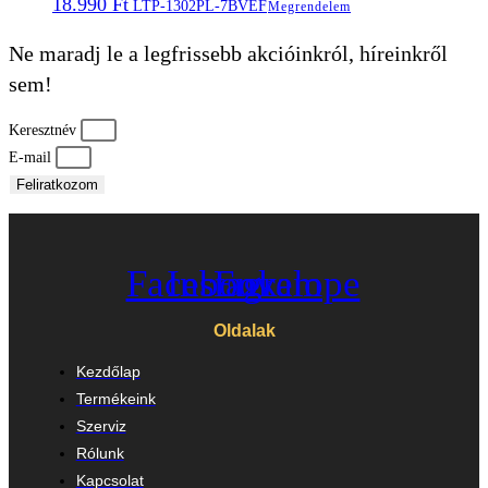
18.990
Ft
LTP-1302PL-7BVEF
Megrendelem
Ne maradj le a legfrissebb akcióinkról, híreinkről
sem!
Keresztnév
E-mail
Feliratkozom
Facebook
Instagram
Envelope
Oldalak
Kezdőlap
Termékeink
Szerviz
Rólunk
Kapcsolat