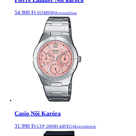
54.900
Ft
055M958
Megrendelem
Casio Nõi Karóra
31.990
Ft
LTP-2069D-4AVEG
Megrendelem