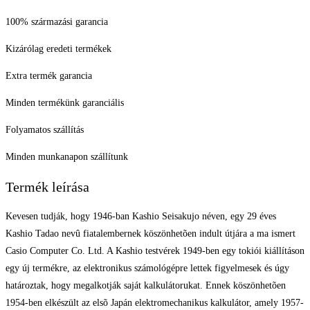
100% származási garancia
Kizárólag eredeti termékek
Extra termék garancia
Minden termékünk garanciális
Folyamatos szállítás
Minden munkanapon szállítunk
Termék leírása
Kevesen tudják, hogy 1946-ban Kashio Seisakujo néven, egy 29 éves
Kashio Tadao nevû fiatalembernek köszönhetõen indult útjára a ma ismert
Casio Computer Co. Ltd. A Kashio testvérek 1949-ben egy tokiói kiállításon
egy új termékre, az elektronikus számológépre lettek figyelmesek és úgy
határoztak, hogy megalkotják saját kalkulátorukat. Ennek köszönhetõen
1954-ben elkészült az elsõ Japán elektromechanikus kalkulátor, amely 1957-