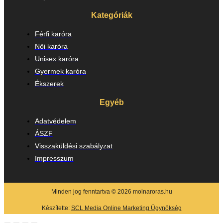
Kategóriák
Férfi karóra
Női karóra
Unisex karóra
Gyermek karóra
Ékszerek
Egyéb
Adatvédelem
ÁSZF
Visszaküldési szabályzat
Impresszum
Minden jog fenntartva © 2026 molnaroras.hu
Készítette:
SCL Media Online Marketing Ügynökség