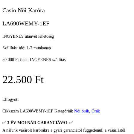
Casio Női Karóra
LA690WEMY-1EF
INGYENES utánvét lehetőség
Szállítási idő: 1-2 munkanap
50.000 Ft felett INGYENES szállítás
22.500
Ft
Elfogyott
Cikkszám
LA690WEMY-1EF
Kategóriák
Női órák
,
Órák
✅
3 ÉV
MOLNÁR GARANCIÁVAL
✅
A nálunk vásárolt karórákra a gyári garanciától függetlenül, a vásárlástól