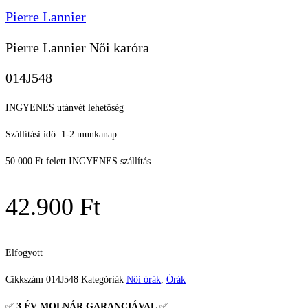
Pierre Lannier
Pierre Lannier Női karóra
014J548
INGYENES utánvét lehetőség
Szállítási idő: 1-2 munkanap
50.000 Ft felett INGYENES szállítás
42.900
Ft
Elfogyott
Cikkszám
014J548
Kategóriák
Női órák
,
Órák
✅
3 ÉV
MOLNÁR GARANCIÁVAL
✅