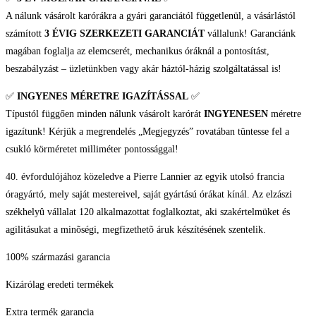
A nálunk vásárolt karórákra a gyári garanciától függetlenül, a vásárlástól
számított
3 ÉVIG SZERKEZETI GARANCIÁT
vállalunk! Garanciánk
magában foglalja az elemcserét, mechanikus óráknál a pontosítást,
beszabályzást – üzletünkben vagy akár háztól-házig szolgáltatással is!
✅
INGYENES MÉRETRE IGAZÍTÁSSAL
✅
Típustól függően minden nálunk vásárolt karórát
INGYENESEN
méretre
igazítunk! Kérjük a megrendelés „Megjegyzés” rovatában tüntesse fel a
csukló körméretet milliméter pontossággal!
40. évfordulójához közeledve a Pierre Lannier az egyik utolsó francia
óragyártó, mely saját mestereivel, saját gyártású órákat kínál. Az elzászi
székhelyû vállalat 120 alkalmazottat foglalkoztat, aki szakértelmüket és
agilitásukat a minõségi, megfizethetõ áruk készítésének szentelik.
100% származási garancia
Kizárólag eredeti termékek
Extra termék garancia