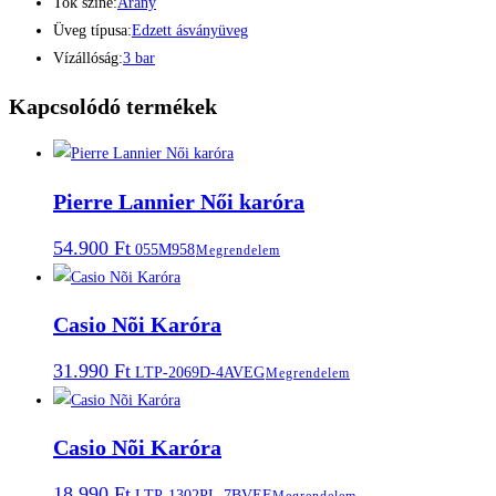
Tok színe:
Arany
Üveg típusa:
Edzett ásványüveg
Vízállóság:
3 bar
Kapcsolódó termékek
Pierre Lannier Női karóra
54.900
Ft
055M958
Megrendelem
Casio Nõi Karóra
31.990
Ft
LTP-2069D-4AVEG
Megrendelem
Casio Nõi Karóra
18.990
Ft
LTP-1302PL-7BVEF
Megrendelem