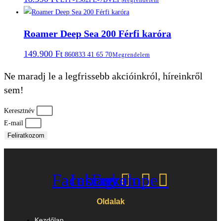
Roamer Deep Sea 200 Férfi karóra
149.900
Ft
860833 41 65 70
Megrendelem
Ne maradj le a legfrissebb akcióinkról, híreinkről
sem!
Keresztnév
E-mail
Feliratkozom
Facebook
Instagram
Envelope
Oldalak
Kezdőlap