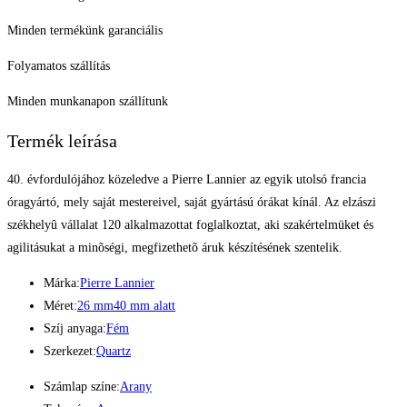
Minden termékünk garanciális
Folyamatos szállítás
Minden munkanapon szállítunk
Termék leírása
40. évfordulójához közeledve a Pierre Lannier az egyik utolsó francia
óragyártó, mely saját mestereivel, saját gyártású órákat kínál. Az elzászi
székhelyû vállalat 120 alkalmazottat foglalkoztat, aki szakértelmüket és
agilitásukat a minõségi, megfizethetõ áruk készítésének szentelik.
Márka:
Pierre Lannier
Méret:
26 mm
40 mm alatt
Szíj anyaga:
Fém
Szerkezet:
Quartz
Számlap színe:
Arany