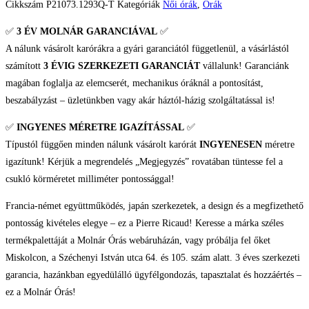
Cikkszám
P21073.1293Q-T
Kategóriák
Női órák
,
Órák
✅
3 ÉV
MOLNÁR GARANCIÁVAL
✅
A nálunk vásárolt karórákra a gyári garanciától függetlenül, a vásárlástól
számított
3 ÉVIG SZERKEZETI GARANCIÁT
vállalunk! Garanciánk
magában foglalja az elemcserét, mechanikus óráknál a pontosítást,
beszabályzást – üzletünkben vagy akár háztól-házig szolgáltatással is!
✅
INGYENES MÉRETRE IGAZÍTÁSSAL
✅
Típustól függően minden nálunk vásárolt karórát
INGYENESEN
méretre
igazítunk! Kérjük a megrendelés „Megjegyzés” rovatában tüntesse fel a
csukló körméretet milliméter pontossággal!
Francia-német együttműködés, japán szerkezetek, a design és a megfizethető
pontosság kivételes elegye – ez a Pierre Ricaud! Keresse a márka széles
termékpalettáját a Molnár Órás webáruházán, vagy próbálja fel őket
Miskolcon, a Széchenyi István utca 64. és 105. szám alatt. 3 éves szerkezeti
garancia, hazánkban egyedülálló ügyfélgondozás, tapasztalat és hozzáértés –
ez a Molnár Órás!