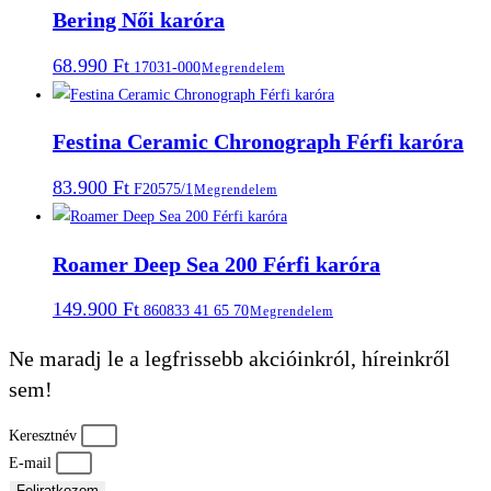
Bering Női karóra
68.990
Ft
17031-000
Megrendelem
Festina Ceramic Chronograph Férfi karóra
83.900
Ft
F20575/1
Megrendelem
Roamer Deep Sea 200 Férfi karóra
149.900
Ft
860833 41 65 70
Megrendelem
Ne maradj le a legfrissebb akcióinkról, híreinkről
sem!
Keresztnév
E-mail
Feliratkozom