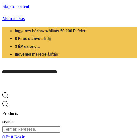
Skip to content
Molnár Órás
Ingyenes házhozszállítás 50.000 Ft felett
0 Ft-os utánvételi díj
3 ÉV garancia
Ingyenes méretre állítás
Products
search
0
Ft
0
Kosár