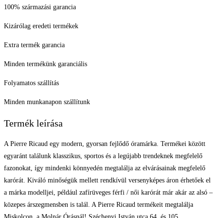
100% származási garancia
Kizárólag eredeti termékek
Extra termék garancia
Minden termékünk garanciális
Folyamatos szállítás
Minden munkanapon szállítunk
Termék leírása
A Pierre Ricaud egy modern, gyorsan fejlődő óramárka. Termékei között
egyaránt találunk klasszikus, sportos és a legújabb trendeknek megfelelő
fazonokat, így mindenki könnyedén megtalálja az elvárásainak megfelelő
karórát. Kiváló minőségük mellett rendkívül versenyképes áron érhetőek el
a márka modelljei, például zafírüveges férfi / női karórát már akár az alsó –
közepes árszegmensben is talál. A Pierre Ricaud termékeit megtalálja
Miskolcon, a Molnár Órásnál! Széchenyi István utca 64. és 105.