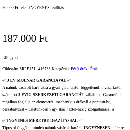
50.000 Ft felett INGYENES szállítás
187.000
Ft
Elfogyott
Cikkszám
SRPE15J1-416733
Kategóriák
Férfi órák
,
Órák
✅
3 ÉV
MOLNÁR GARANCIÁVAL
✅
A nálunk vásárolt karórákra a gyári garanciától függetlenül, a vásárlástól
számított
3 ÉVIG SZERKEZETI GARANCIÁT
vállalunk! Garanciánk
magában foglalja az elemcserét, mechanikus óráknál a pontosítást,
beszabályzást – üzletünkben vagy akár háztól-házig szolgáltatással is!
✅
INGYENES MÉRETRE IGAZÍTÁSSAL
✅
Típustól függően minden nálunk vásárolt karórát
INGYENESEN
méretre