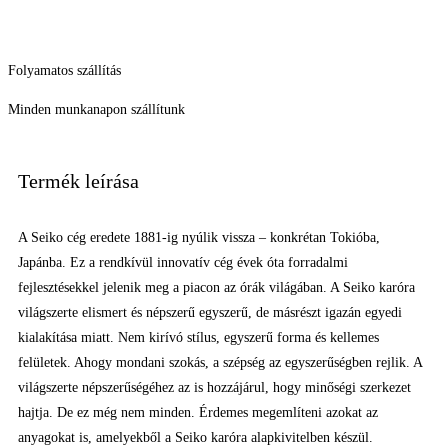
Folyamatos szállítás
Minden munkanapon szállítunk
Termék leírása
A Seiko cég eredete 1881-ig nyúlik vissza – konkrétan Tokióba,
Japánba. Ez a rendkívül innovatív cég évek óta forradalmi
fejlesztésekkel jelenik meg a piacon az órák világában. A Seiko karóra
világszerte elismert és népszerű egyszerű, de másrészt igazán egyedi
kialakítása miatt. Nem kirívó stílus, egyszerű forma és kellemes
felületek. Ahogy mondani szokás, a szépség az egyszerűségben rejlik. A
világszerte népszerűségéhez az is hozzájárul, hogy minőségi szerkezet
hajtja. De ez még nem minden. Érdemes megemlíteni azokat az
anyagokat is, amelyekből a Seiko karóra alapkivitelben készül.