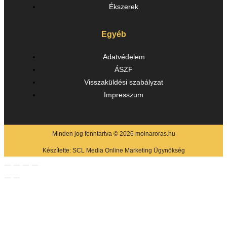
Ékszerek
Egyéb
Adatvédelem
ÁSZF
Visszaküldési szabályzat
Impresszum
Minden jog fenntartva © 2026 molnaroras.hu
Készítette:
SCL Media Online Marketing Ügynökség