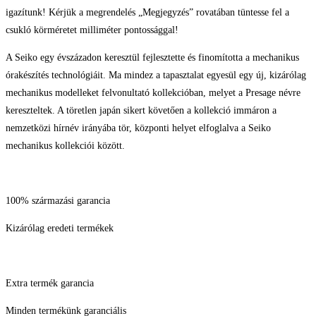
igazítunk! Kérjük a megrendelés „Megjegyzés” rovatában tüntesse fel a
csukló körméretet milliméter pontossággal!
A Seiko egy évszázadon keresztül fejlesztette és finomította a mechanikus
órakészítés technológiáit. Ma mindez a tapasztalat egyesül egy új, kizárólag
mechanikus modelleket felvonultató kollekcióban, melyet a Presage névre
kereszteltek. A töretlen japán sikert követően a kollekció immáron a
nemzetközi hírnév irányába tör, központi helyet elfoglalva a Seiko
mechanikus kollekciói között.
100% származási garancia
Kizárólag eredeti termékek
Extra termék garancia
Minden termékünk garanciális