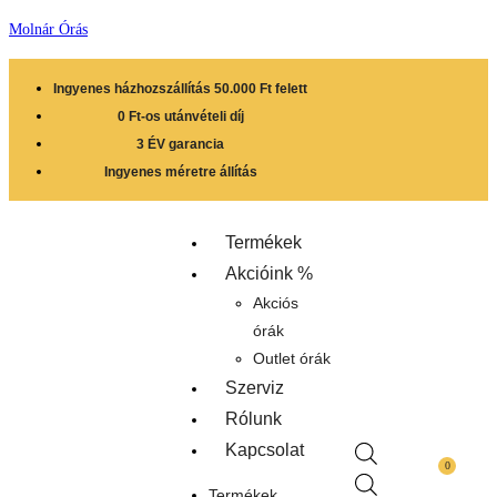
Molnár Órás
Ingyenes házhozszállítás 50.000 Ft felett
0 Ft-os utánvételi díj
3 ÉV garancia
Ingyenes méretre állítás
Termékek
Akcióink %
Akciós
órák
Outlet órák
Szerviz
Rólunk
Kapcsolat
0
Termékek