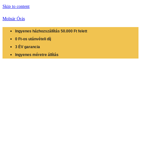
Skip to content
Molnár Órás
Ingyenes házhozszállítás 50.000 Ft felett
0 Ft-os utánvételi díj
3 ÉV garancia
Ingyenes méretre állítás