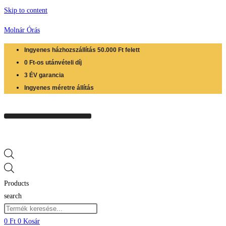
Skip to content
Molnár Órás
Ingyenes házhozszállítás 50.000 Ft felett
0 Ft-os utánvételi díj
3 ÉV garancia
Ingyenes méretre állítás
Products
search
0
Ft
0
Kosár