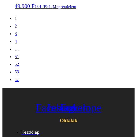
49.900
Ft
012P542
Megrendelem
1
2
3
4
…
51
52
53
→
Facebook
Instagram
Envelope
Oldalak
Kezdőlap