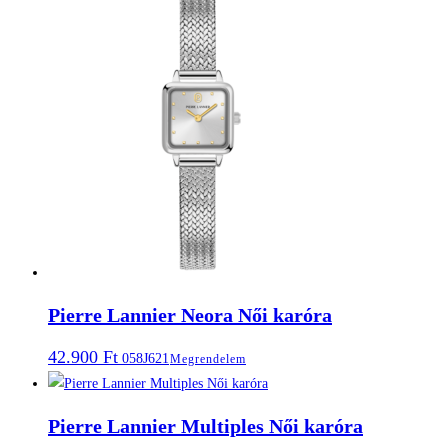
Pierre Lannier Neora Női karóra
42.900
Ft
058J621
Megrendelem
Pierre Lannier Multiples Női karóra