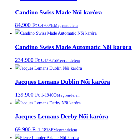
Candino Swiss Made Női karóra
84.900
Ft
C4760/E
Megrendelem
Candino Swiss Made Automatic Női karóra
234.900
Ft
C4770/5
Megrendelem
Jacques Lemans Dublin Női karóra
139.900
Ft
1-1940O
Megrendelem
Jacques Lemans Derby Női karóra
69.900
Ft
1-1878F
Megrendelem