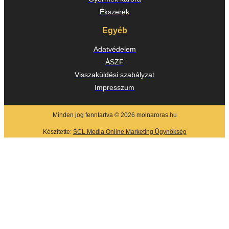
Ékszerek
Egyéb
Adatvédelem
ÁSZF
Visszaküldési szabályzat
Impresszum
Minden jog fenntartva © 2026 molnaroras.hu
Készítette:
SCL Media Online Marketing Ügynökség