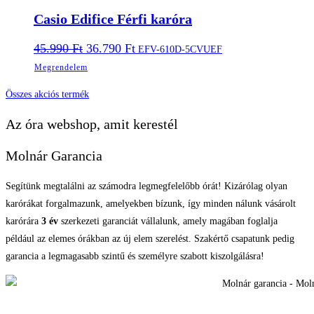
Casio Edifice Férfi karóra
Original
Current
45.990
Ft
36.790
Ft
EFV-610D-5CVUEF
price
price
Megrendelem
was:
is:
45.990 Ft.
36.790 Ft.
Összes akciós termék
Az óra webshop, amit kerestél
Molnár Garancia
Segítünk megtalálni az számodra legmegfelelőbb órát! Kizárólag olyan
karórákat forgalmazunk, amelyekben bízunk, így minden nálunk vásárolt
karórára
3 év
szerkezeti garanciát vállalunk, amely magában foglalja
például az elemes órákban az új elem szerelést. Szakértő csapatunk pedig
garancia a legmagasabb szintű és személyre szabott kiszolgálásra!