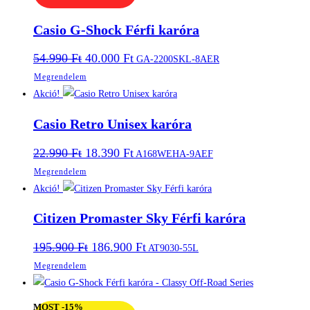
Casio G-Shock Férfi karóra
Original
Current
54.990
Ft
40.000
Ft
GA-2200SKL-8AER
price
price
Megrendelem
was:
is:
54.990 Ft.
40.000 Ft.
Akció!
Casio Retro Unisex karóra
Original
Current
22.990
Ft
18.390
Ft
A168WEHA-9AEF
price
price
Megrendelem
was:
is:
22.990 Ft.
18.390 Ft.
Akció!
Citizen Promaster Sky Férfi karóra
Original
Current
195.900
Ft
186.900
Ft
AT9030-55L
price
price
Megrendelem
was:
is:
195.900 Ft.
186.900 Ft.
MOST -15%