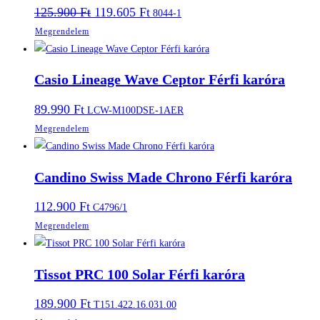
Original
Current
125.900
Ft
119.605
Ft
8044-1
price
price
Megrendelem
was:
is:
125.900 Ft.
119.605 Ft.
Casio Lineage Wave Ceptor Férfi karóra
89.990
Ft
LCW-M100DSE-1AER
Megrendelem
Candino Swiss Made Chrono Férfi karóra
112.900
Ft
C4796/1
Megrendelem
Tissot PRC 100 Solar Férfi karóra
189.900
Ft
T151.422.16.031.00