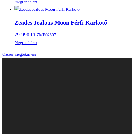
Megrendelem
Zeades Jealous Moon Férfi Karkötő
29.990
Ft
ZMB02807
Megrendelem
Összes megtekintése