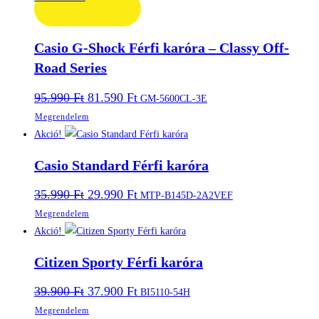
Casio G-Shock Férfi karóra – Classy Off-
Road Series
Original
Current
95.990
Ft
81.590
Ft
GM-5600CL-3E
price
price
Megrendelem
was:
is:
95.990 Ft.
81.590 Ft.
Akció!
Casio Standard Férfi karóra
Original
Current
35.990
Ft
29.990
Ft
MTP-B145D-2A2VEF
price
price
Megrendelem
was:
is:
35.990 Ft.
29.990 Ft.
Akció!
Citizen Sporty Férfi karóra
Original
Current
39.900
Ft
37.900
Ft
BI5110-54H
price
price
Megrendelem
was:
is: