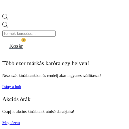
Products
search
0
Kosár
Több ezer márkás karóra egy helyen!
Nézz szét kínálatunkban és rendelj akár ingyenes szállítással!
Irány a bolt
Akciós órák
Csapj le akciós kínálatunk utolsó darabjaira!
Megnézem