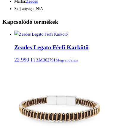
Márka:
Zeades
Szíj anyaga: N/A
Kapcsolódó termékek
Zeades Legato Férfi Karkötő
22.990
Ft
ZMB02791
Megrendelem