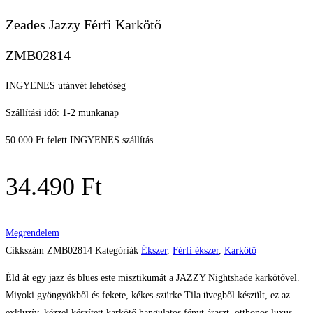
Zeades Jazzy Férfi Karkötő
ZMB02814
INGYENES utánvét lehetőség
Szállítási idő: 1-2 munkanap
50.000 Ft felett INGYENES szállítás
34.490
Ft
Megrendelem
Cikkszám
ZMB02814
Kategóriák
Ékszer
,
Férfi ékszer
,
Karkötő
Éld át egy jazz és blues este misztikumát a JAZZY Nightshade karkötővel.
Miyoki gyöngyökből és fekete, kékes-szürke Tila üvegből készült, ez az
exkluzív, kézzel készített karkötő hangulatos fényt áraszt, otthonos luxus