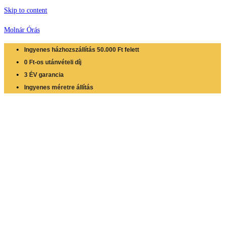
Skip to content
Molnár Órás
Ingyenes házhozszállítás 50.000 Ft felett
0 Ft-os utánvételi díj
3 ÉV garancia
Ingyenes méretre állítás