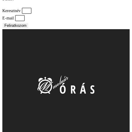
Keresztnév
E-mail
Feliratkozom