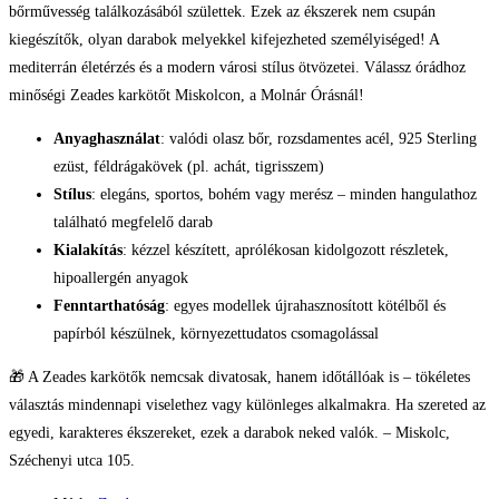
bőrművesség találkozásából születtek. Ezek az ékszerek nem csupán
kiegészítők, olyan darabok melyekkel kifejezheted személyiséged! A
mediterrán életérzés és a modern városi stílus ötvözetei. Válassz órádhoz
minőségi Zeades karkötőt Miskolcon, a Molnár Órásnál!
Anyaghasználat
: valódi olasz bőr, rozsdamentes acél, 925 Sterling
ezüst, féldrágakövek (pl. achát, tigrisszem)
Stílus
: elegáns, sportos, bohém vagy merész – minden hangulathoz
található megfelelő darab
Kialakítás
: kézzel készített, aprólékosan kidolgozott részletek,
hipoallergén anyagok
Fenntarthatóság
: egyes modellek újrahasznosított kötélből és
papírból készülnek, környezettudatos csomagolással
🎁 A Zeades karkötők nemcsak divatosak, hanem időtállóak is – tökéletes
választás mindennapi viselethez vagy különleges alkalmakra. Ha szereted az
egyedi, karakteres ékszereket, ezek a darabok neked valók. – Miskolc,
Széchenyi utca 105.