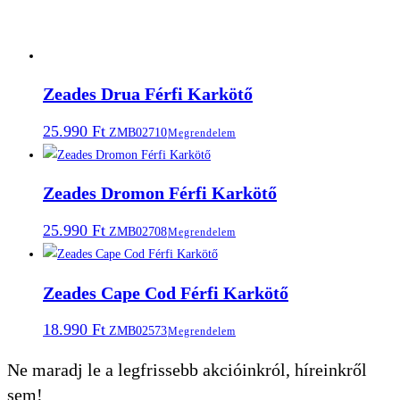
Zeades Drua Férfi Karkötő
25.990
Ft
ZMB02710
Megrendelem
Zeades Dromon Férfi Karkötő
25.990
Ft
ZMB02708
Megrendelem
Zeades Cape Cod Férfi Karkötő
18.990
Ft
ZMB02573
Megrendelem
Ne maradj le a legfrissebb akcióinkról, híreinkről
sem!