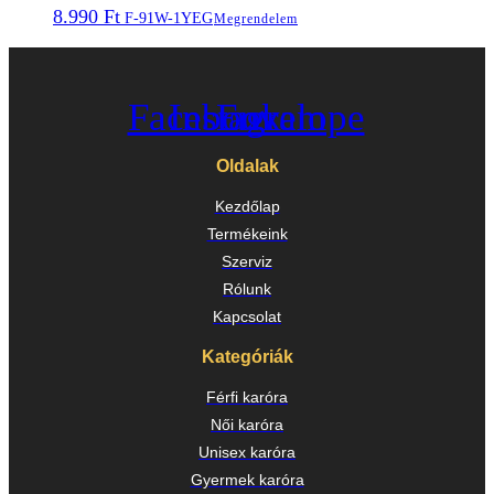
8.990
Ft
F-91W-1YEG
Megrendelem
Facebook
Instagram
Envelope
Oldalak
Kezdőlap
Termékeink
Szerviz
Rólunk
Kapcsolat
Kategóriák
Férfi karóra
Női karóra
Unisex karóra
Gyermek karóra