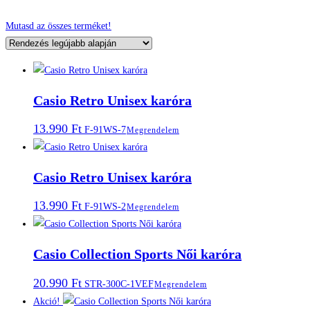
Mutasd az összes terméket!
Casio Retro Unisex karóra
13.990
Ft
F-91WS-7
Megrendelem
Casio Retro Unisex karóra
13.990
Ft
F-91WS-2
Megrendelem
Casio Collection Sports Női karóra
20.990
Ft
STR-300C-1VEF
Megrendelem
Akció!