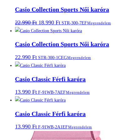
Casio Collection Sports Női karóra
Original
Current
22.990
Ft
18.990
Ft
STR-300-7EF
Megrendelem
price
price
was:
is:
22.990 Ft.
18.990 Ft.
Casio Collection Sports Női karóra
22.990
Ft
STR-300-1CEG
Megrendelem
Casio Classic Férfi karóra
13.990
Ft
F-91WB-7AEF
Megrendelem
Casio Classic Férfi karóra
13.990
Ft
F-91WB-2A1EF
Megrendelem