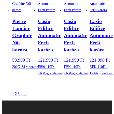
Pierre
Casio
Casio
Casio
Lannier
Edifice
Edifice
Edifice
Graphite
Automatic
Automatic
Automatic
Női
Férfi
Férfi
Férfi
karóra
karóra
karóra
karóra
58.900
Ft
121.990
Ft
121.990
Ft
121.990
Ft
201G181
EFK-110D-
EFK-110D-
EFK-110D-
Megrendelem
7A
2A
1A
Megrendelem
Megrendelem
Megrendelem
1
2
3
4
→