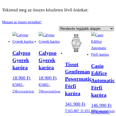
Tekintsd meg az összes készleten lévő óránkat:
Mutasd az összes terméket!
Calypso
Calypso
Gyerek
Gyerek
Tissot
Casio
karóra
karóra
Gentleman
Edifice
18.900
Ft
18.900
Ft
Powermatic
Automatic
K5882–
K5882–
Férfi
Férfi
2
3
Megrendelem
Megrendelem
karóra
karóra
341.900
Ft
146.990
Ft
T165.807.11.031.00
Megrendelem
EFK200DG-