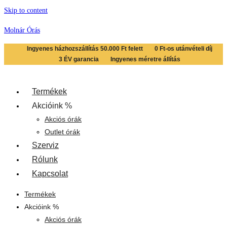
Skip to content
Molnár Órás
Ingyenes házhozszállítás 50.000 Ft felett
0 Ft-os utánvételi díj
3 ÉV garancia
Ingyenes méretre állítás
Termékek
Akcióink %
Akciós órák
Outlet órák
Szerviz
Rólunk
Kapcsolat
Termékek
Akcióink %
Akciós órák