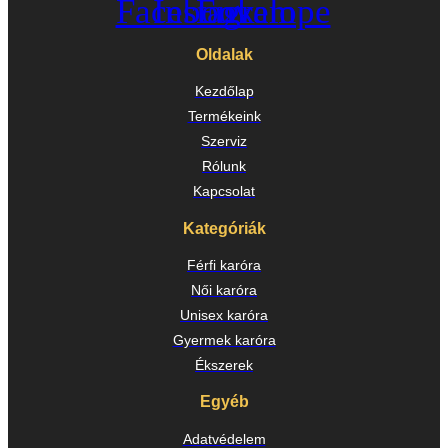
Facebook
Instagram
Envelope
Oldalak
Kezdőlap
Termékeink
Szerviz
Rólunk
Kapcsolat
Kategóriák
Férfi karóra
Női karóra
Unisex karóra
Gyermek karóra
Ékszerek
Egyéb
Adatvédelem