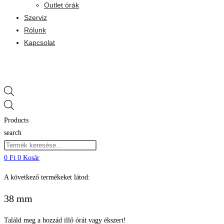
Outlet órák
Szerviz
Rólunk
Kapcsolat
Products
search
0
Ft
0
Kosár
A következő termékeket látod:
38 mm
Találd meg a hozzád illő órát vagy ékszert!