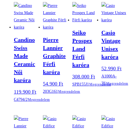
Seiko
Casio
Candino
Pierre
Prospex
Vintage
Swiss
Lannier
Land
Unisex
Made
Graphite
Férfi
karóra
Ceramic
Férfi
karóra
52.990
Ft
Női
karóra
308.000
Ft
A1000A-
karóra
54.900
Ft
7E
Megrendelem
SPB155J1
Megrendelem
119.900
Ft
203G161
Megrendelem
C4794/2
Megrendelem