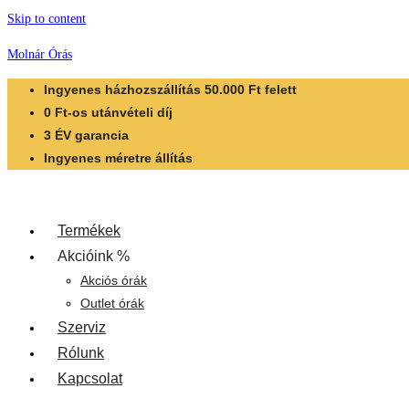
Skip to content
Molnár Órás
Ingyenes házhozszállítás 50.000 Ft felett
0 Ft-os utánvételi díj
3 ÉV garancia
Ingyenes méretre állítás
Termékek
Akcióink %
Akciós órák
Outlet órák
Szerviz
Rólunk
Kapcsolat