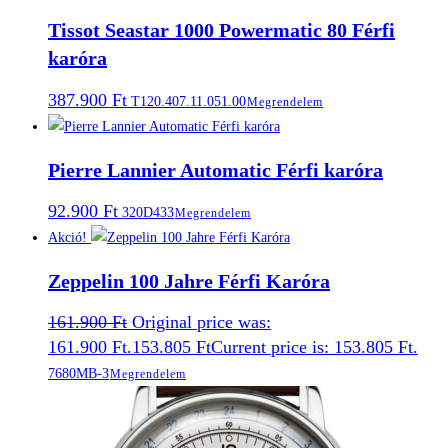
Tissot Seastar 1000 Powermatic 80 Férfi
karóra
387.900
Ft
T120.407.11.051.00
Megrendelem
Pierre Lannier Automatic Férfi karóra
92.900
Ft
320D433
Megrendelem
Akció!
Zeppelin 100 Jahre Férfi Karóra
161.900
Ft
Original price was:
161.900 Ft.
153.805
Ft
Current price is: 153.805 Ft.
7680MB-3
Megrendelem