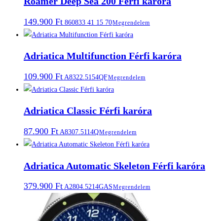
Roamer Deep Sea 200 Férfi karóra
149.900
Ft
860833 41 15 70
Megrendelem
Adriatica Multifunction Férfi karóra
109.900
Ft
A8322.5154QF
Megrendelem
Adriatica Classic Férfi karóra
87.900
Ft
A8307.5114Q
Megrendelem
Adriatica Automatic Skeleton Férfi karóra
379.900
Ft
A2804.5214GAS
Megrendelem