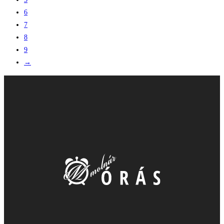
6
7
8
9
→