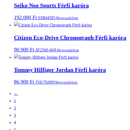
Seiko Neo Sports Férfi karóra
192.000
Ft
SSB445P1
Megrendelem
Citizen Eco-Drive Chronograph Férfi karóra
90.900
Ft
AT2560-84X
Megrendelem
Tommy Hilfiger Jordan Férfi karóra
86.900
Ft
TH1792093
Megrendelem
←
1
2
3
4
5