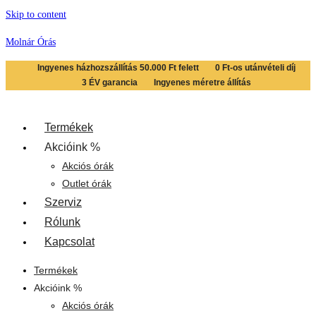
Skip to content
Molnár Órás
Ingyenes házhozszállítás 50.000 Ft felett
0 Ft-os utánvételi díj
3 ÉV garancia
Ingyenes méretre állítás
Termékek
Akcióink %
Akciós órák
Outlet órák
Szerviz
Rólunk
Kapcsolat
Termékek
Akcióink %
Akciós órák