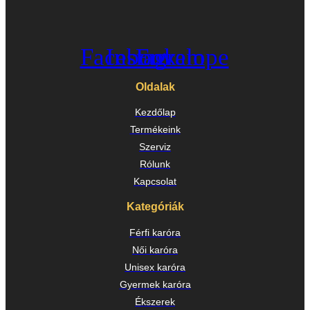
Facebook
Instagram
Envelope
Oldalak
Kezdőlap
Termékeink
Szerviz
Rólunk
Kapcsolat
Kategóriák
Férfi karóra
Női karóra
Unisex karóra
Gyermek karóra
Ékszerek