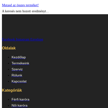
Mutasd az összes terméket!
A keresés nem hozott eredményt...
Facebook
Instagram
Envelope
Oldalak
Kezdőlap
Termékeink
Szerviz
Rólunk
Kapcsolat
Kategóriák
Férfi karóra
Női karóra