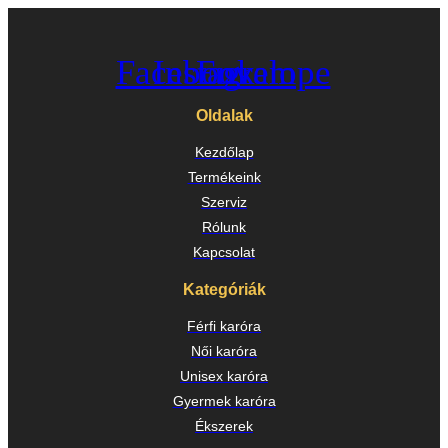
Facebook
Instagram
Envelope
Oldalak
Kezdőlap
Termékeink
Szerviz
Rólunk
Kapcsolat
Kategóriák
Férfi karóra
Női karóra
Unisex karóra
Gyermek karóra
Ékszerek