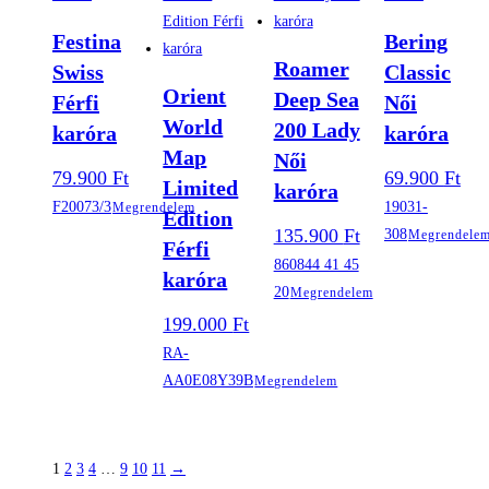
Festina
Bering
Roamer
Swiss
Classic
Orient
Deep Sea
Férfi
Női
World
200 Lady
karóra
karóra
Map
Női
79.900
Ft
69.900
Ft
Limited
karóra
F20073/3
19031-
Megrendelem
Edition
135.900
Ft
308
Megrendele
Férfi
860844 41 45
karóra
20
Megrendelem
199.000
Ft
RA-
AA0E08Y39B
Megrendelem
1
2
3
4
…
9
10
11
→