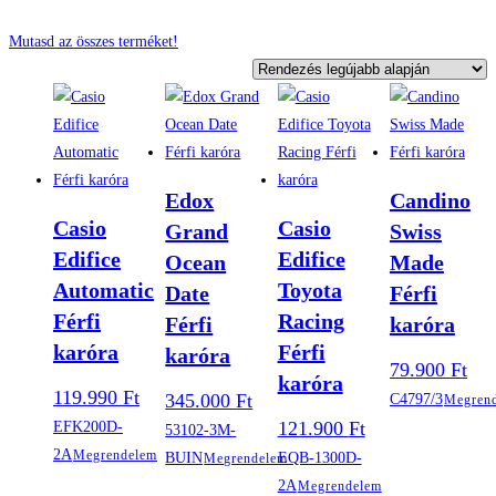
Mutasd az összes terméket!
Edox
Candino
Casio
Casio
Grand
Swiss
Edifice
Edifice
Ocean
Made
Automatic
Toyota
Date
Férfi
Férfi
Racing
Férfi
karóra
karóra
Férfi
karóra
79.900
Ft
karóra
119.990
Ft
345.000
Ft
C4797/3
Megren
121.900
Ft
EFK200D-
53102-3M-
2A
Megrendelem
BUIN
EQB-1300D-
Megrendelem
2A
Megrendelem