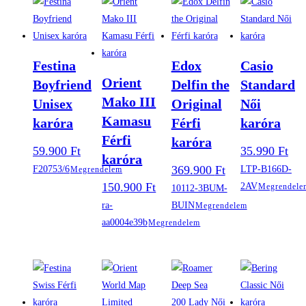
Festina
Edox
Casio
Orient
Boyfriend
Delfin the
Standard
Mako III
Unisex
Original
Női
Kamasu
karóra
Férfi
karóra
Férfi
karóra
59.900
Ft
35.990
Ft
karóra
369.900
Ft
F20753/6
LTP-B166D-
Megrendelem
150.900
Ft
2AV
Megrendele
10112-3BUM-
ra-
BUIN
Megrendelem
aa0004e39b
Megrendelem