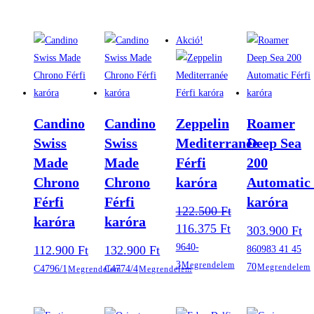
Akció!
Candino
Candino
Zeppelin
Roamer
Swiss
Swiss
Mediterranée
Deep Sea
Made
Made
Férfi
200
Chrono
Chrono
karóra
Automatic 
Férfi
Férfi
karóra
122.500
Ft
karóra
karóra
Original
Current
116.375
Ft
303.900
Ft
price
price
9640-
112.900
Ft
132.900
Ft
860983 41 45
was:
is:
122.500 Ft.
116.375 Ft.
3
Megrendelem
70
Megrendelem
C4796/1
C4774/4
Megrendelem
Megrendelem