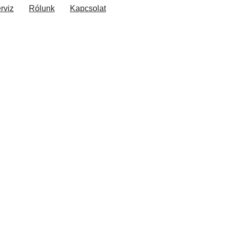
rviz
Rólunk
Kapcsolat