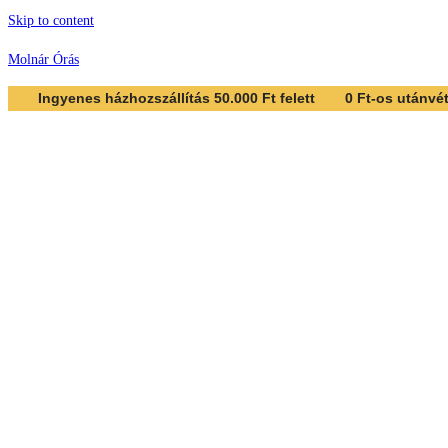
Skip to content
Molnár Órás
Ingyenes házhozszállítás 50.000 Ft felett
0 Ft-os utánvéte