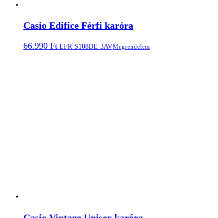
Casio Edifice Férfi karóra
66.990
Ft
EFR-S108DE-3AV
Megrendelem
Casio Vintage Unisex karóra