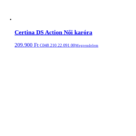
Certina DS Action Női karóra
209.900
Ft
C048.210.22.091.00
Megrendelem