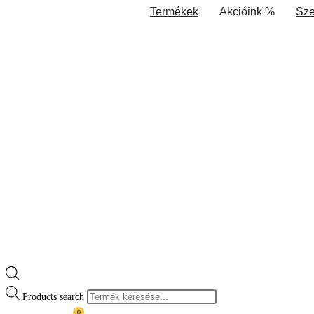
Termékek
Akcióink %
Sze
Products search
0