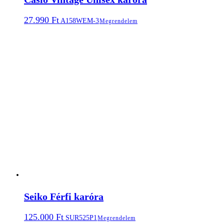
27.990
Ft
A158WEM-3
Megrendelem
Seiko Férfi karóra
125.000
Ft
SUR525P1
Megrendelem