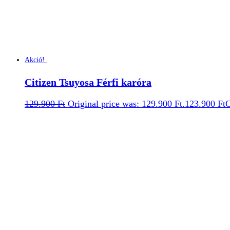
Akció!
Citizen Tsuyosa Férfi karóra
129.900
Ft
Original price was: 129.900 Ft.
123.900
Ft
C