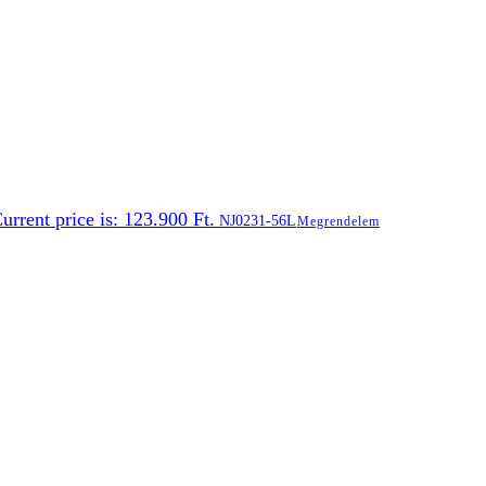
urrent price is: 123.900 Ft.
NJ0231-56L
Megrendelem