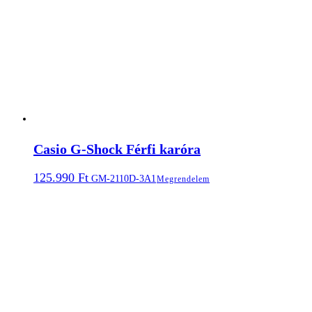
Casio G-Shock Férfi karóra
125.990
Ft
GM-2110D-3A1
Megrendelem