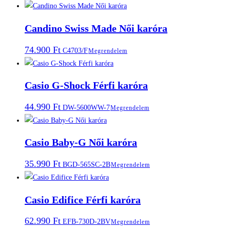
Candino Swiss Made Női karóra
74.900
Ft
C4703/F
Megrendelem
Casio G-Shock Férfi karóra
44.990
Ft
DW-5600WW-7
Megrendelem
Casio Baby-G Női karóra
35.990
Ft
BGD-565SC-2B
Megrendelem
Casio Edifice Férfi karóra
62.990
Ft
EFB-730D-2BV
Megrendelem