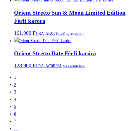
Orient Stretto Sun & Moon Limited Edition
Férfi karóra
161.900
Ft
RA-AK0316L
Megrendelem
Orient Stretto Date Férfi karóra
128.900
Ft
RA-AC0R06L
Megrendelem
1
2
3
4
5
6
7
→