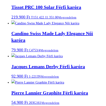
Tissot PRC 100 Solar Férfi karóra
219.900
Ft
T151.422.11.351.00
Megrendelem
Candino Swiss Made Lady Elegance Női
karóra
79.900
Ft
C4753/4
Megrendelem
Jacques Lemans Derby Férfi karóra
92.900
Ft
1-2213N
Megrendelem
Pierre Lannier Graphite Férfi karóra
54.900
Ft
203G161
Megrendelem