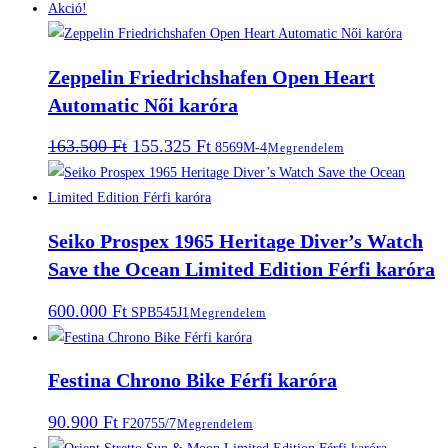
Akció!
Zeppelin Friedrichshafen Open Heart
Automatic Női karóra
Original
Current
163.500
Ft
155.325
Ft
8569M-4
Megrendelem
price
price
was:
is:
163.500 Ft.
155.325 Ft.
Seiko Prospex 1965 Heritage Diver’s Watch
Save the Ocean Limited Edition Férfi karóra
600.000
Ft
SPB545J1
Megrendelem
Festina Chrono Bike Férfi karóra
90.900
Ft
F20755/7
Megrendelem