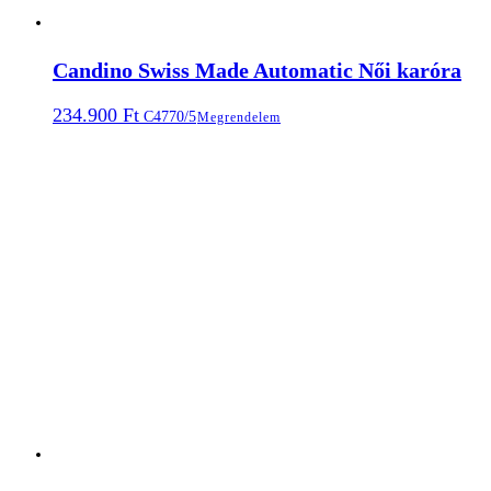
Candino Swiss Made Automatic Női karóra
234.900
Ft
C4770/5
Megrendelem