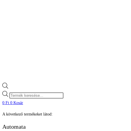
Products
search
0
Ft
0
Kosár
A következő termékeket látod:
Automata