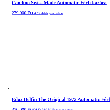
Candino Swiss Made Automatic Férfi karóra
279.900
Ft
C4780/6
Megrendelem
Edox Delfin The Original 1973 Automatic Férf
370.000
Ft
80142-3M-VIN
Megrendelem