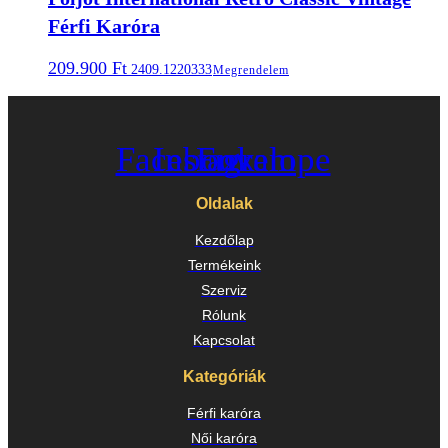
Férfi Karóra
209.900
Ft
2409.1220333
Megrendelem
Facebook
Instagram
Envelope
Oldalak
Kezdőlap
Termékeink
Szerviz
Rólunk
Kapcsolat
Kategóriák
Férfi karóra
Női karóra