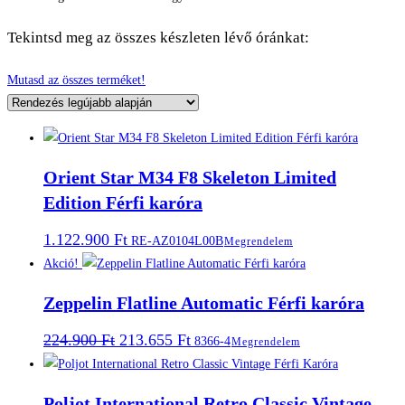
Tekintsd meg az összes készleten lévő óránkat:
Mutasd az összes terméket!
Orient Star M34 F8 Skeleton Limited
Edition Férfi karóra
1.122.900
Ft
RE-AZ0104L00B
Megrendelem
Akció!
Zeppelin Flatline Automatic Férfi karóra
Original
Current
224.900
Ft
213.655
Ft
8366-4
Megrendelem
price
price
was:
is:
224.900 Ft.
213.655 Ft.
Poljot International Retro Classic Vintage