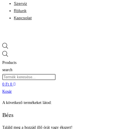
Szerviz
Rólunk
Kapcsolat
Products
search
0
Ft
0
Kosár
A következő termékeket látod:
Bézs
Találd meg a hozzád illő órát vagy ékszert!