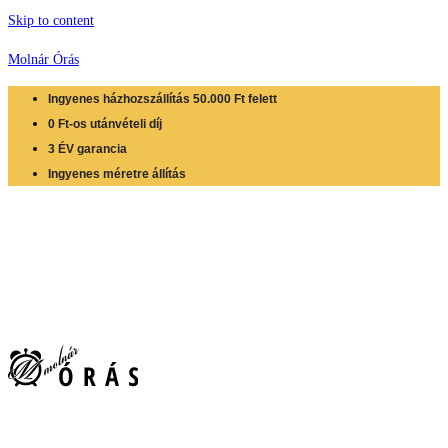
Skip to content
Molnár Órás
Ingyenes házhozszállítás 50.000 Ft felett
0 Ft-os utánvételi díj
3 ÉV garancia
Ingyenes méretre állítás