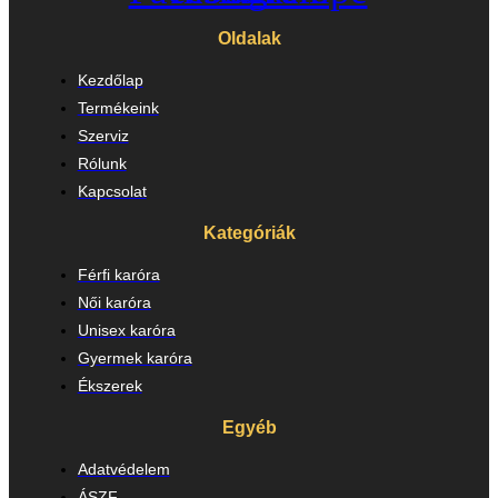
Oldalak
Kezdőlap
Termékeink
Szerviz
Rólunk
Kapcsolat
Kategóriák
Férfi karóra
Női karóra
Unisex karóra
Gyermek karóra
Ékszerek
Egyéb
Adatvédelem
ÁSZF