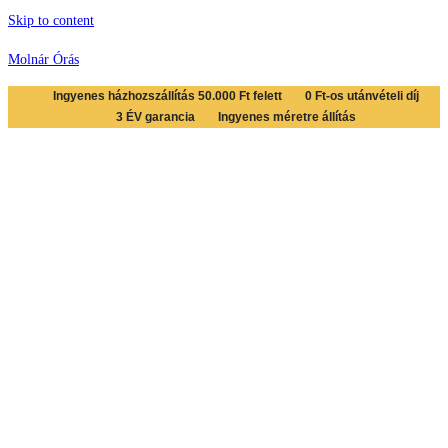
Skip to content
Molnár Órás
Ingyenes házhozszállítás 50.000 Ft felett
0 Ft-os utánvételi díj
3 ÉV garancia
Ingyenes méretre állítás