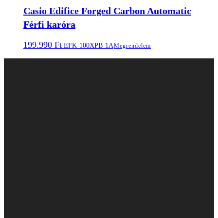
Casio Edifice Forged Carbon Automatic
Férfi karóra
199.990
Ft
EFK-100XPB-1A
Megrendelem