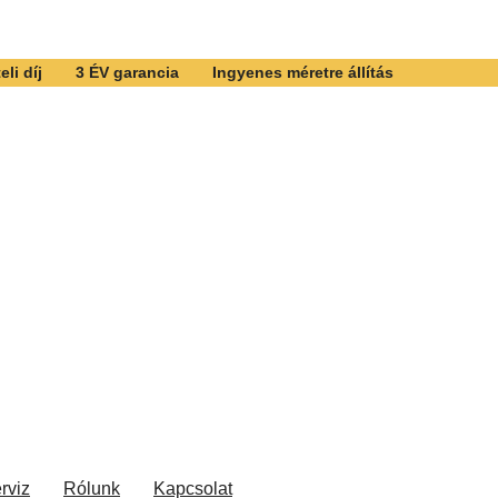
li díj
3 ÉV garancia
Ingyenes méretre állítás
rviz
Rólunk
Kapcsolat