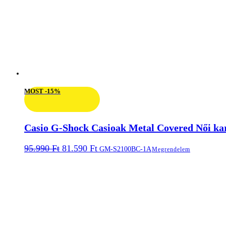
MOST -15%
Casio G-Shock Casioak Metal Covered Női ka
Original
Current
95.990
Ft
81.590
Ft
GM-S2100BC-1A
Megrendelem
price
price
was:
is:
95.990 Ft.
81.590 Ft.