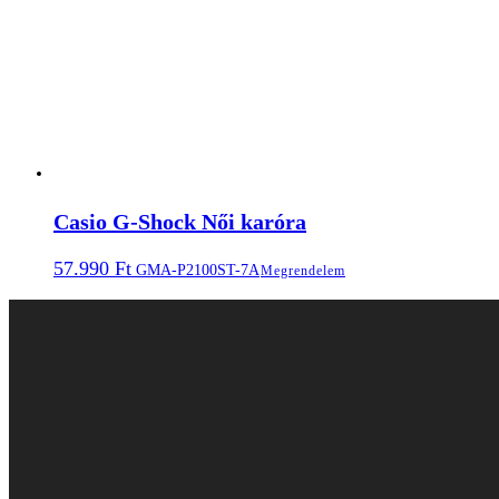
Casio G-Shock Női karóra
57.990
Ft
GMA-P2100ST-7A
Megrendelem