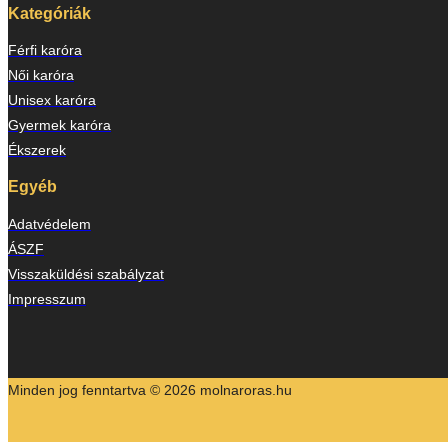
Kategóriák
Férfi karóra
Női karóra
Unisex karóra
Gyermek karóra
Ékszerek
Egyéb
Adatvédelem
ÁSZF
Visszaküldési szabályzat
Impresszum
Minden jog fenntartva © 2026 molnaroras.hu