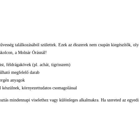
vesség találkozásából születtek. Ezek az ékszerek nem csupán kiegészítők, oly
skolcon, a Molnár Órásnál!
üst, féldrágakövek (pl. achát, tigrisszem)
álható megfelelő darab
llergén anyagok
ól készülnek, környezettudatos csomagolással
sztás mindennapi viselethez vagy különleges alkalmakra. Ha szereted az egyedi