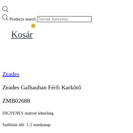
Products search
0
Kosár
Zeades
Zeades Galhauban Férfi Karkötő
ZMB02688
INGYENES utánvét lehetőség
Szállítási idő: 1-2 munkanap