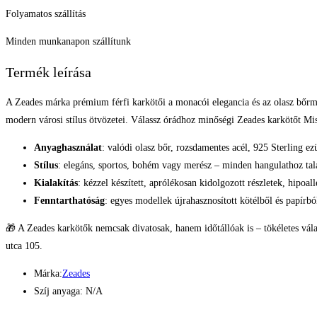
Folyamatos szállítás
Minden munkanapon szállítunk
Termék leírása
A Zeades márka prémium férfi karkötői a monacói elegancia és az olasz bőrmű
modern városi stílus ötvözetei. Válassz órádhoz minőségi Zeades karkötőt Mi
Anyaghasználat
: valódi olasz bőr, rozsdamentes acél, 925 Sterling ez
Stílus
: elegáns, sportos, bohém vagy merész – minden hangulathoz tal
Kialakítás
: kézzel készített, aprólékosan kidolgozott részletek, hipoa
Fenntarthatóság
: egyes modellek újrahasznosított kötélből és papírb
🎁 A Zeades karkötők nemcsak divatosak, hanem időtállóak is – tökéletes vála
utca 105.
Márka:
Zeades
Szíj anyaga: N/A