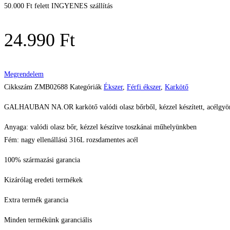
50.000 Ft felett INGYENES szállítás
24.990
Ft
Megrendelem
Cikkszám
ZMB02688
Kategóriák
Ékszer
,
Férfi ékszer
,
Karkötő
GALHAUBAN NA.OR karkötő valódi olasz bőrből, kézzel készített, acélgyöngyö
Anyaga: valódi olasz bőr, kézzel készítve toszkánai műhelyünkben
Fém: nagy ellenállású 316L rozsdamentes acél
100% származási garancia
Kizárólag eredeti termékek
Extra termék garancia
Minden termékünk garanciális