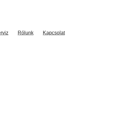
rviz
Rólunk
Kapcsolat