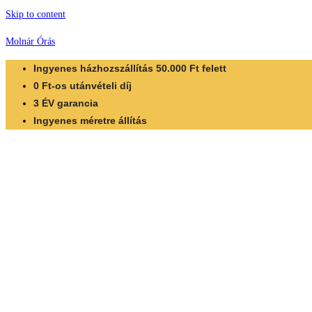
Skip to content
Molnár Órás
Ingyenes házhozszállítás 50.000 Ft felett
0 Ft-os utánvételi díj
3 ÉV garancia
Ingyenes méretre állítás