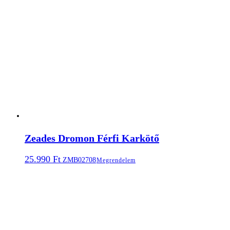
Zeades Dromon Férfi Karkötő
25.990
Ft
ZMB02708
Megrendelem