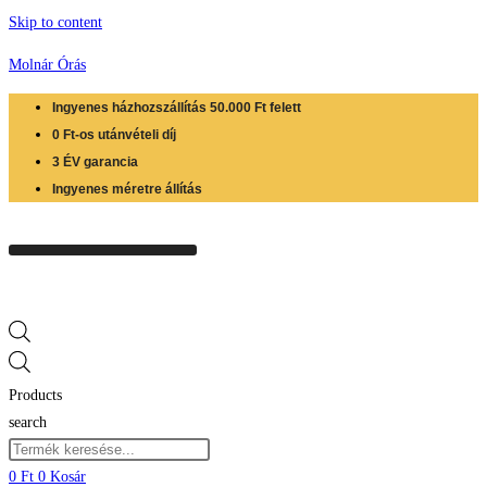
Skip to content
Molnár Órás
Ingyenes házhozszállítás 50.000 Ft felett
0 Ft-os utánvételi díj
3 ÉV garancia
Ingyenes méretre állítás
Products
search
0
Ft
0
Kosár