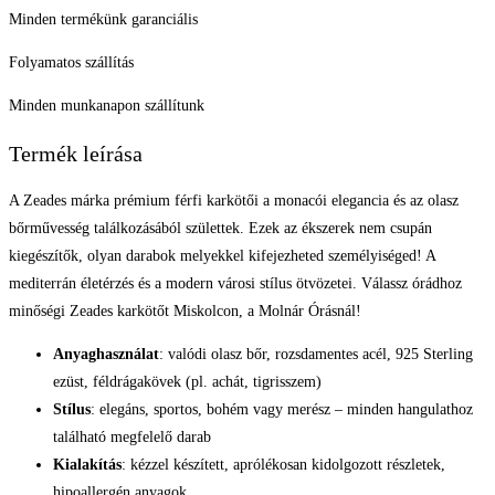
Minden termékünk garanciális
Folyamatos szállítás
Minden munkanapon szállítunk
Termék leírása
A Zeades márka prémium férfi karkötői a monacói elegancia és az olasz
bőrművesség találkozásából születtek. Ezek az ékszerek nem csupán
kiegészítők, olyan darabok melyekkel kifejezheted személyiséged! A
mediterrán életérzés és a modern városi stílus ötvözetei. Válassz órádhoz
minőségi Zeades karkötőt Miskolcon, a Molnár Órásnál!
Anyaghasználat
: valódi olasz bőr, rozsdamentes acél, 925 Sterling
ezüst, féldrágakövek (pl. achát, tigrisszem)
Stílus
: elegáns, sportos, bohém vagy merész – minden hangulathoz
található megfelelő darab
Kialakítás
: kézzel készített, aprólékosan kidolgozott részletek,
hipoallergén anyagok