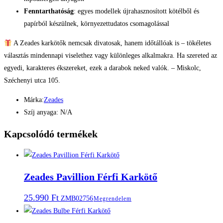
Fenntarthatóság
: egyes modellek újrahasznosított kötélből és
papírból készülnek, környezettudatos csomagolással
A Zeades karkötők nemcsak divatosak, hanem időtállóak is – tökéletes
választás mindennapi viselethez vagy különleges alkalmakra. Ha szereted az
egyedi, karakteres ékszereket, ezek a darabok neked valók. – Miskolc,
Széchenyi utca 105.
Márka:
Zeades
Szíj anyaga: N/A
Kapcsolódó termékek
Zeades Pavillion Férfi Karkötő
25.990
Ft
ZMB02756
Megrendelem