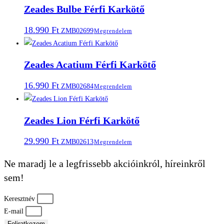
Zeades Bulbe Férfi Karkötő
18.990
Ft
ZMB02699
Megrendelem
Zeades Acatium Férfi Karkötő
16.990
Ft
ZMB02684
Megrendelem
Zeades Lion Férfi Karkötő
29.990
Ft
ZMB02613
Megrendelem
Ne maradj le a legfrissebb akcióinkról, híreinkről
sem!
Keresztnév
E-mail
Feliratkozom