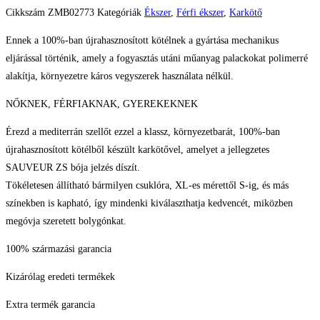
Cikkszám
ZMB02773
Kategóriák
Ékszer
,
Férfi ékszer
,
Karkötő
Ennek a 100%-ban újrahasznosított kötélnek a gyártása mechanikus
eljárással történik, amely a fogyasztás utáni műanyag palackokat polimerré
alakítja, környezetre káros vegyszerek használata nélkül.
NŐKNEK, FÉRFIAKNAK, GYEREKEKNEK
Érezd a mediterrán szellőt ezzel a klassz, környezetbarát, 100%-ban
újrahasznosított kötélből készült karkötővel, amelyet a jellegzetes
SAUVEUR ZS bója jelzés díszít.
Tökéletesen állítható bármilyen csuklóra, XL-es mérettől S-ig, és más
színekben is kapható, így mindenki kiválaszthatja kedvencét, miközben
megóvja szeretett bolygónkat.
100% származási garancia
Kizárólag eredeti termékek
Extra termék garancia