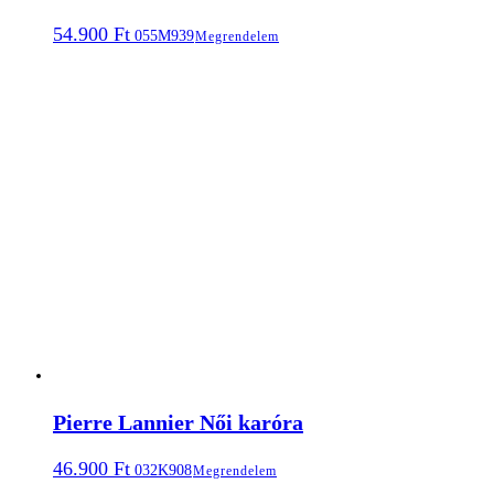
54.900
Ft
055M939
Megrendelem
Pierre Lannier Női karóra
46.900
Ft
032K908
Megrendelem