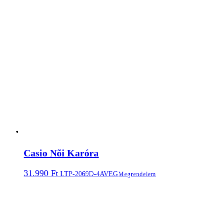
Casio Nõi Karóra
31.990
Ft
LTP-2069D-4AVEG
Megrendelem