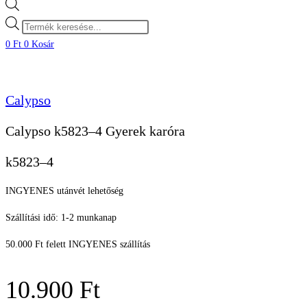
Products
search
0
Ft
0
Kosár
Calypso
Calypso k5823–4 Gyerek karóra
k5823–4
INGYENES utánvét lehetőség
Szállítási idő: 1-2 munkanap
50.000 Ft felett INGYENES szállítás
10.900
Ft