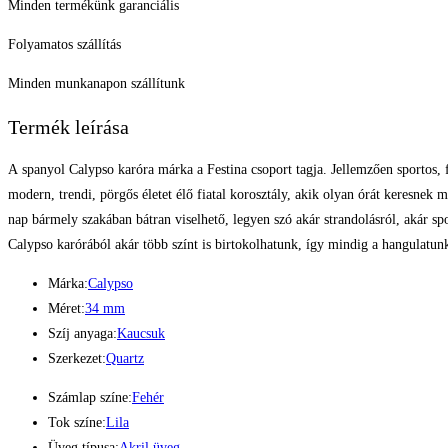
Minden termékünk garanciális
Folyamatos szállítás
Minden munkanapon szállítunk
Termék leírása
A spanyol Calypso karóra márka a Festina csoport tagja. Jellemzően sportos, f
modern, trendi, pörgős életet élő fiatal korosztály, akik olyan órát keresnek m
nap bármely szakában bátran viselhető, legyen szó akár strandolásról, akár sp
Calypso karórából akár több színt is birtokolhatunk, így mindig a hangulatunk
Márka:
Calypso
Méret:
34 mm
Szíj anyaga:
Kaucsuk
Szerkezet:
Quartz
Számlap színe:
Fehér
Tok színe:
Lila
Üveg típusa:
Akril üveg