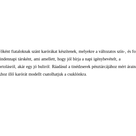
őként fiataloknak szánt karórákat készítenek, melyekre a változatos szín-, és 
indennapi társként, ami amellett, hogy jól bírja a napi igénybevételt, a
ortolásról, akár egy jó buliról. Ráadásul a tinédzserek pénztárcájához mért ár
hoz illő karórát modellt csatolhatjuk a csuklónkra.