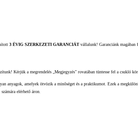
mított
3 ÉVIG SZERKEZETI GARANCIÁT
vállalunk! Garanciánk magában fo
zítunk! Kérjük a megrendelés „Megjegyzés” rovatában tüntesse fel a csukló kör
; olyan anyagok, amelyek ötvözik a minőséget és a praktikumot. Ezek a megkülön
 számára elérhető áron.