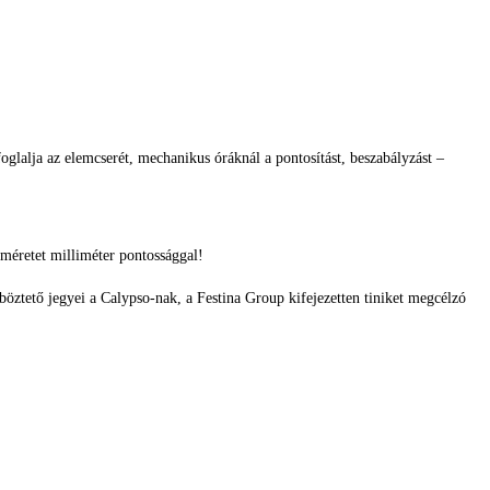
glalja az elemcserét, mechanikus óráknál a pontosítást, beszabályzást –
méretet milliméter pontossággal!
böztető jegyei a Calypso-nak, a Festina Group kifejezetten tiniket megcélzó