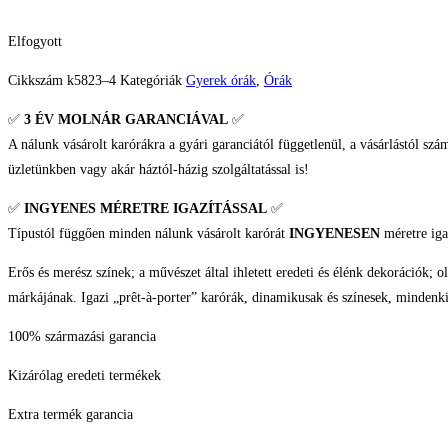
Elfogyott
Cikkszám
k5823–4
Kategóriák
Gyerek órák
,
Órák
✅
3 ÉV
MOLNÁR GARANCIÁVAL
✅
A nálunk vásárolt karórákra a gyári garanciától függetlenül, a vásárlástól szá
üzletünkben vagy akár háztól-házig szolgáltatással is!
✅
INGYENES MÉRETRE IGAZÍTÁSSAL
✅
Típustól függően minden nálunk vásárolt karórát
INGYENESEN
méretre iga
Erős és merész színek; a művészet által ihletett eredeti és élénk dekorációk
márkájának. Igazi „prêt-à-porter” karórák, dinamikusak és színesek, mindenki
100% származási garancia
Kizárólag eredeti termékek
Extra termék garancia