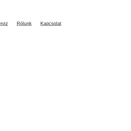
rviz
Rólunk
Kapcsolat