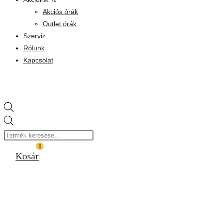
Akciós órák
Outlet órák
Szerviz
Rólunk
Kapcsolat
Products
search
0
Kosár