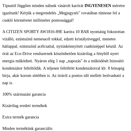
Típustól függően minden nálunk vásárolt karórát
INGYENESEN
méretre
igazítunk! Kérjük a megrendelés „Megjegyzés” rovatában tüntesse fel a
csukló körméretet milliméter pontossággal!
A CITIZEN SPORTY AW1816-89E karóra 10 BAR nyomásig fokozottan
vízálló, ezüstszínű nemesacél tokkal, edzett kristályüveggel, menetes
hátlappal, ezüstszínű acélcsattal, nyitáskönnyített csatközéppel készül. Az
órát az Eco-Drive rendszernek köszönhetően kizárólag a fényből nyert
energia működteti. Nyáron elég 1 nap „napozás” és a működését biztosító
kondenzátor feltöltődik. A teljesen feltöltött kondenzátorral kb. 8 hónapig
bírja, akár korom sötétben is. Az óráról a pontos idő mellett leolvasható a
nap is.
100% származási garancia
Kizárólag eredeti termékek
Extra termék garancia
Minden termékünk garanciális