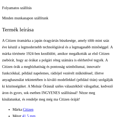
Folyamatos szállítás
Minden munkanapon szállítunk
Termék leírása
A Citizen óramárka a japán óragyártás büszkesége, amely több mint száz
éve készül a legmodernebb technológiával és a legmagasabb minőséggel. A
márka története 1924-ben kezdődött, amikor megalkották az első Citizen
zsebórát, hogy az órákat a polgári réteg számára is elérhetővé tegyék. A
Citizen órák a megbízhatóság és pontosság szimbólumai, innovatív
funkciókkal, például napelemes, rádiójel vezérelt működéssel; illetve
anyaghasználat tekintetében is kiváló modellekkel (például titán) szolgálják
ki közönségüket. A Molnár Órásnál széles választékból válogathat, kedvező
áron és gyors, sok esetben INGYENES szállítással! Nézze meg
kínálatunkat, és rendelje meg még ma Citizen óráját!
Márka:
Citizen
Méret:
41.5 mm