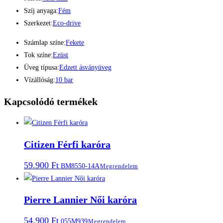
Szíj anyaga:
Fém
Szerkezet:
Eco-drive
Számlap színe:
Fekete
Tok színe:
Ezüst
Üveg típusa:
Edzett ásványüveg
Vízállóság:
10 bar
Kapcsolódó termékek
Citizen Férfi karóra
59.900
Ft
BM8550-14A
Megrendelem
Pierre Lannier Női karóra
54.900
Ft
055M939
Megrendelem