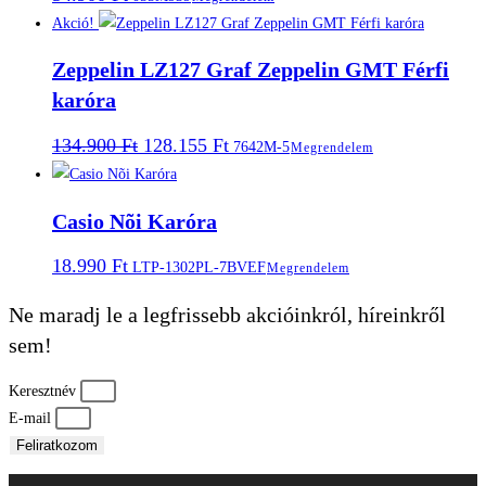
Akció!
Zeppelin LZ127 Graf Zeppelin GMT Férfi
karóra
Original
Current
134.900
Ft
128.155
Ft
7642M-5
Megrendelem
price
price
was:
is:
134.900 Ft.
128.155 Ft.
Casio Nõi Karóra
18.990
Ft
LTP-1302PL-7BVEF
Megrendelem
Ne maradj le a legfrissebb akcióinkról, híreinkről
sem!
Keresztnév
E-mail
Feliratkozom