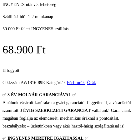
INGYENES utánvét lehetőség
Szállítási idő: 1-2 munkanap
50.000 Ft felett INGYENES szállítás
68.900
Ft
Elfogyott
Cikkszám
AW1816-89E
Kategóriák
Férfi órák
,
Órák
✅
3 ÉV
MOLNÁR GARANCIÁVAL
✅
A nálunk vásárolt karórákra a gyári garanciától függetlenül, a vásárlástól
számított
3 ÉVIG SZERKEZETI GARANCIÁT
vállalunk! Garanciánk
magában foglalja az elemcserét, mechanikus óráknál a pontosítást,
beszabályzást – üzletünkben vagy akár háztól-házig szolgáltatással is!
✅
INGYENES MÉRETRE IGAZÍTÁSSAL
✅