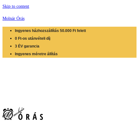
Skip to content
Molnár Órás
Ingyenes házhozszállítás 50.000 Ft felett
0 Ft-os utánvételi díj
3 ÉV garancia
Ingyenes méretre állítás