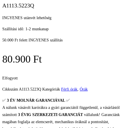
A1113.5223Q
INGYENES utánvét lehetőség
Szállítási idő: 1-2 munkanap
50.000 Ft felett INGYENES szállítás
80.900
Ft
Elfogyott
Cikkszám
A1113.5223Q
Kategóriák
Férfi órák
,
Órák
✅
3 ÉV
MOLNÁR GARANCIÁVAL
✅
A nálunk vásárolt karórákra a gyári garanciától függetlenül, a vásárlástól
számított
3 ÉVIG SZERKEZETI GARANCIÁT
vállalunk! Garanciánk
magában foglalja az elemcserét, mechanikus óráknál a pontosítást,