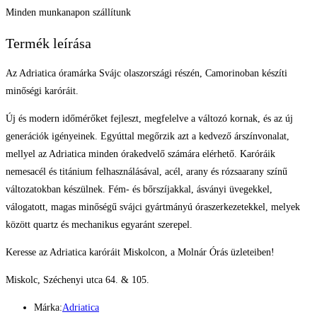
Minden munkanapon szállítunk
Termék leírása
Az Adriatica óramárka Svájc olaszországi részén, Camorinoban készíti
minőségi karóráit.
Új és modern időmérőket fejleszt, megfelelve a változó kornak, és az új
generációk igényeinek. Egyúttal megőrzik azt a kedvező árszínvonalat,
mellyel az Adriatica minden órakedvelő számára elérhető. Karóráik
nemesacél és titánium felhasználásával, acél, arany és rózsaarany színű
változatokban készülnek. Fém- és bőrszíjakkal, ásványi üvegekkel,
válogatott, magas minőségű svájci gyártmányú óraszerkezetekkel, melyek
között quartz és mechanikus egyaránt szerepel.
Keresse az Adriatica karóráit Miskolcon, a Molnár Órás üzleteiben!
Miskolc, Széchenyi utca 64. & 105.
Márka:
Adriatica