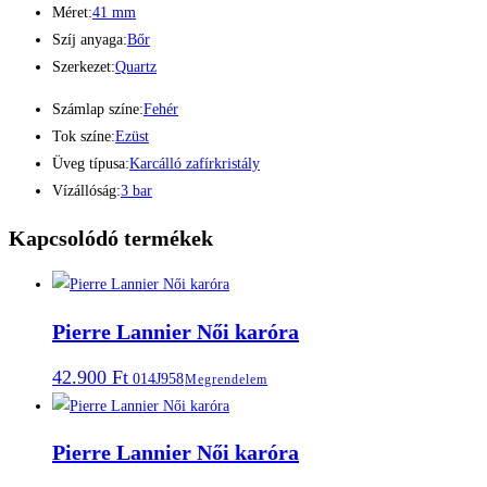
Méret:
41 mm
Szíj anyaga:
Bőr
Szerkezet:
Quartz
Számlap színe:
Fehér
Tok színe:
Ezüst
Üveg típusa:
Karcálló zafírkristály
Vízállóság:
3 bar
Kapcsolódó termékek
Pierre Lannier Női karóra
42.900
Ft
014J958
Megrendelem
Pierre Lannier Női karóra