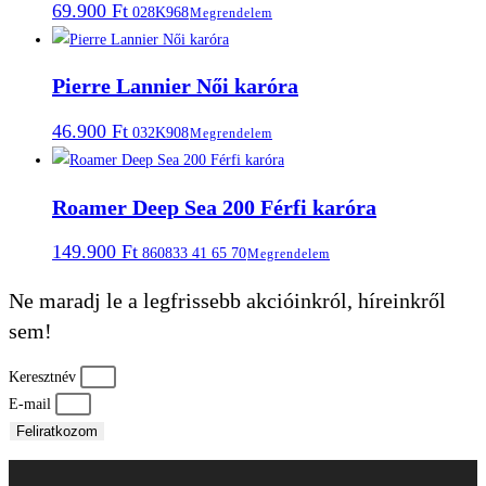
69.900
Ft
028K968
Megrendelem
Pierre Lannier Női karóra
46.900
Ft
032K908
Megrendelem
Roamer Deep Sea 200 Férfi karóra
149.900
Ft
860833 41 65 70
Megrendelem
Ne maradj le a legfrissebb akcióinkról, híreinkről
sem!
Keresztnév
E-mail
Feliratkozom