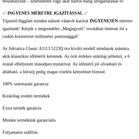
beszabályzást – üzletünkben vagy akár háztól-házig szolgáltatással is!
✅
INGYENES MÉRETRE IGAZÍTÁSSAL
✅
Típustól függően minden nálunk vásárolt karórát
INGYENESEN
méretre
igazítunk! Kérjük a megrendelés „Megjegyzés” rovatában tüntesse fel a
csukló körméretet milliméter pontossággal!
Az Adriatica Classic A1113.5223Q óra kiváló modell mindazok számára,
akik klasszikus időmérőt keresnek. Az órát érdekes számlap jellemzi, a 6
óránál elhelyezett másodpercmutatóval. Az időmérő jól olvasható és
átlátható, a bőrszíj pedig magas viselési kényelmet biztosít.
100% származási garancia
Kizárólag eredeti termékek
Extra termék garancia
Minden termékünk garanciális
Folyamatos szállítás