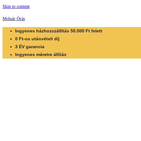
Skip to content
Molnár Órás
Ingyenes házhozszállítás 50.000 Ft felett
0 Ft-os utánvételi díj
3 ÉV garancia
Ingyenes méretre állítás