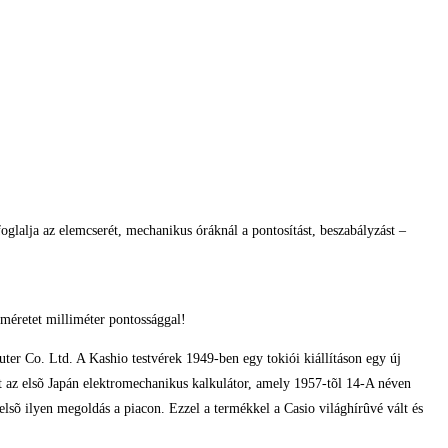
glalja az elemcserét, mechanikus óráknál a pontosítást, beszabályzást –
méretet milliméter pontossággal!
er Co. Ltd. A Kashio testvérek 1949-ben egy tokiói kiállításon egy új
t az elsõ Japán elektromechanikus kalkulátor, amely 1957-tõl 14-A néven
elsõ ilyen megoldás a piacon. Ezzel a termékkel a Casio világhírûvé vált és