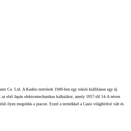
er Co. Ltd. A Kashio testvérek 1949-ben egy tokiói kiállításon egy új
t az elsõ Japán elektromechanikus kalkulátor, amely 1957-tõl 14-A néven
elsõ ilyen megoldás a piacon. Ezzel a termékkel a Casio világhírûvé vált és