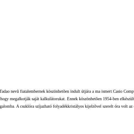
adao nevû fiatalembernek köszönhetõen indult útjára a ma ismert Casio Comput
, hogy megalkotják saját kalkulátorukat. Ennek köszönhetõen 1954-ben elkészül
lomba. A csuklóra szíjazható folyadékkristályos kijelzõvel szerelt óra volt az 