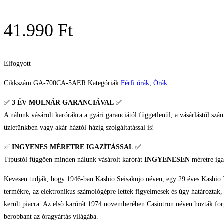
41.990
Ft
Elfogyott
Cikkszám
GA-700CA-5AER
Kategóriák
Férfi órák
,
Órák
✅
3 ÉV
MOLNÁR GARANCIÁVAL
✅
A nálunk vásárolt karórákra a gyári garanciától függetlenül, a vásárlástól szá
üzletünkben vagy akár háztól-házig szolgáltatással is!
✅
INGYENES MÉRETRE IGAZÍTÁSSAL
✅
Típustól függően minden nálunk vásárolt karórát
INGYENESEN
méretre iga
Kevesen tudják, hogy 1946-ban Kashio Seisakujo néven, egy 29 éves Kashio T
termékre, az elektronikus számológépre lettek figyelmesek és úgy határoztak
került piacra. Az elsõ karórát 1974 novemberében Casiotron néven hozták forga
berobbant az óragyártás világába.