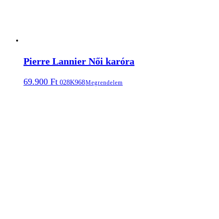
Pierre Lannier Női karóra
69.900
Ft
028K968
Megrendelem