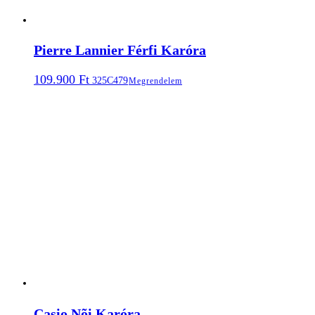
Pierre Lannier Férfi Karóra
109.900
Ft
325C479
Megrendelem
Casio Nõi Karóra