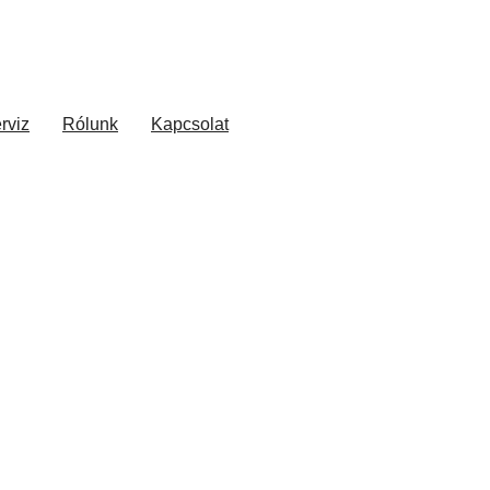
rviz
Rólunk
Kapcsolat