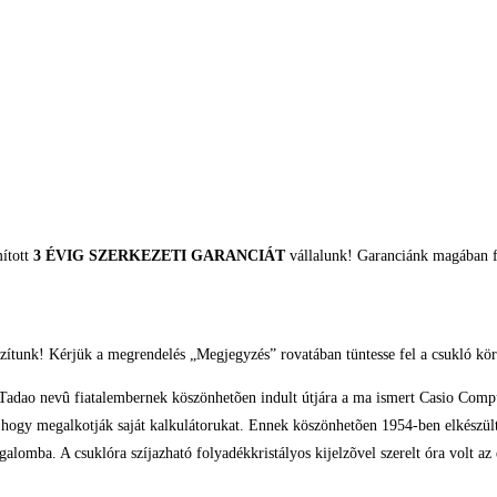
mított
3 ÉVIG SZERKEZETI GARANCIÁT
vállalunk! Garanciánk magában fo
zítunk! Kérjük a megrendelés „Megjegyzés” rovatában tüntesse fel a csukló kör
adao nevû fiatalembernek köszönhetõen indult útjára a ma ismert Casio Comput
, hogy megalkotják saját kalkulátorukat. Ennek köszönhetõen 1954-ben elkészül
lomba. A csuklóra szíjazható folyadékkristályos kijelzõvel szerelt óra volt az 