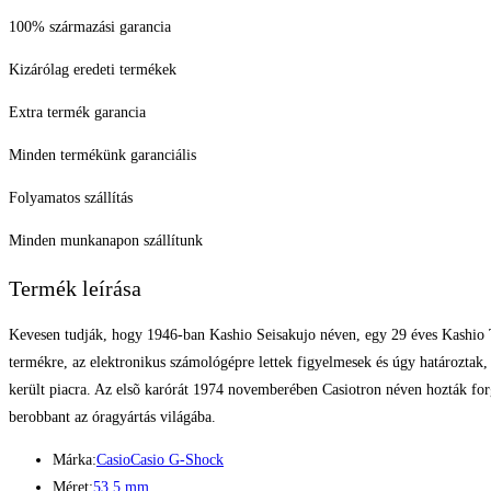
100% származási garancia
Kizárólag eredeti termékek
Extra termék garancia
Minden termékünk garanciális
Folyamatos szállítás
Minden munkanapon szállítunk
Termék leírása
Kevesen tudják, hogy 1946-ban Kashio Seisakujo néven, egy 29 éves Kashio T
termékre, az elektronikus számológépre lettek figyelmesek és úgy határoztak
került piacra. Az elsõ karórát 1974 novemberében Casiotron néven hozták forga
berobbant az óragyártás világába.
Márka:
Casio
Casio G-Shock
Méret:
53.5 mm