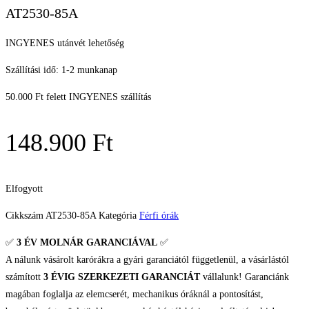
AT2530-85A
INGYENES utánvét lehetőség
Szállítási idő: 1-2 munkanap
50.000 Ft felett INGYENES szállítás
148.900
Ft
Elfogyott
Cikkszám
AT2530-85A
Kategória
Férfi órák
✅
3 ÉV
MOLNÁR GARANCIÁVAL
✅
A nálunk vásárolt karórákra a gyári garanciától függetlenül, a vásárlástól
számított
3 ÉVIG SZERKEZETI GARANCIÁT
vállalunk! Garanciánk
magában foglalja az elemcserét, mechanikus óráknál a pontosítást,