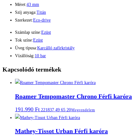
Méret:
43 mm
Szíj anyaga:
Titán
Szerkezet:
Eco-drive
Számlap színe:
Ezüst
Tok színe:
Ezüst
Üveg típusa:
Karcálló zafírkristály
Vízállóság:
10 bar
Kapcsolódó termékek
Roamer Tempomaster Chrono Férfi karóra
191.990
Ft
221837 49 65 20
Megrendelem
Mathey-Tissot Urban Férfi karóra