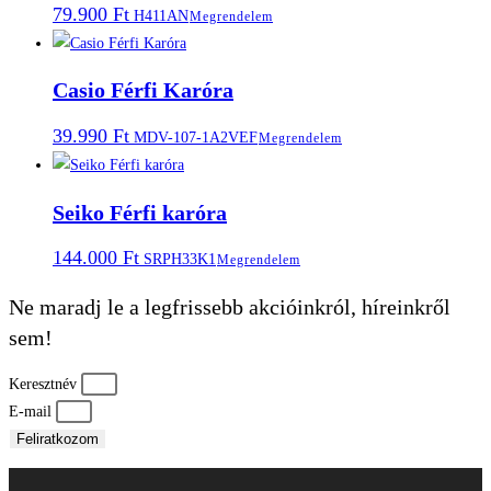
79.900
Ft
H411AN
Megrendelem
Casio Férfi Karóra
39.990
Ft
MDV-107-1A2VEF
Megrendelem
Seiko Férfi karóra
144.000
Ft
SRPH33K1
Megrendelem
Ne maradj le a legfrissebb akcióinkról, híreinkről
sem!
Keresztnév
E-mail
Feliratkozom