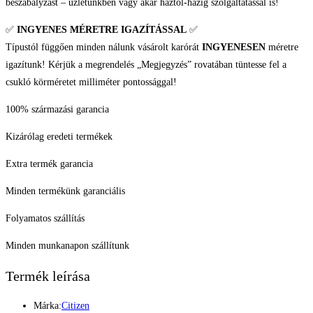
beszabályzást – üzletünkben vagy akár háztól-házig szolgáltatással is!
✅
INGYENES MÉRETRE IGAZÍTÁSSAL
✅
Típustól függően minden nálunk vásárolt karórát
INGYENESEN
méretre
igazítunk! Kérjük a megrendelés „Megjegyzés” rovatában tüntesse fel a
csukló körméretet milliméter pontossággal!
100% származási garancia
Kizárólag eredeti termékek
Extra termék garancia
Minden termékünk garanciális
Folyamatos szállítás
Minden munkanapon szállítunk
Termék leírása
Márka:
Citizen