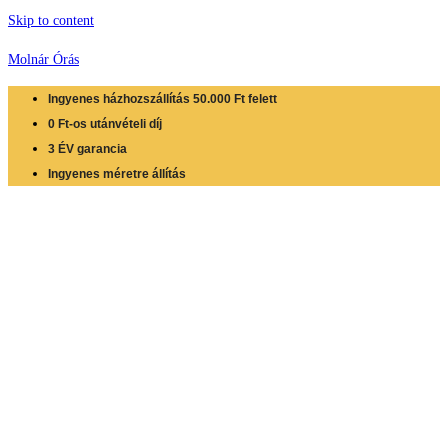
Skip to content
Molnár Órás
Ingyenes házhozszállítás 50.000 Ft felett
0 Ft-os utánvételi díj
3 ÉV garancia
Ingyenes méretre állítás