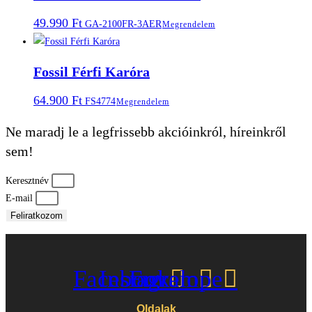
49.990
Ft
GA-2100FR-3AER
Megrendelem
Fossil Férfi Karóra
64.900
Ft
FS4774
Megrendelem
Ne maradj le a legfrissebb akcióinkról, híreinkről
sem!
Keresztnév
E-mail
Feliratkozom
Facebook
Instagram
Envelope
Oldalak