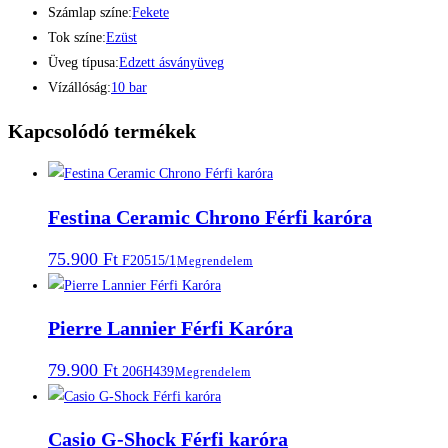
Számlap színe:
Fekete
Tok színe:
Ezüst
Üveg típusa:
Edzett ásványüveg
Vízállóság:
10 bar
Kapcsolódó termékek
Festina Ceramic Chrono Férfi karóra
75.900
Ft
F20515/1
Megrendelem
Pierre Lannier Férfi Karóra
79.900
Ft
206H439
Megrendelem
Casio G-Shock Férfi karóra