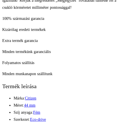
igazítunk! Kérjük a megrendelés „Megjegyzés” rovatában tüntesse fel a
csukló körméretet milliméter pontossággal!
100% származási garancia
Kizárólag eredeti termékek
Extra termék garancia
Minden termékünk garanciális
Folyamatos szállítás
Minden munkanapon szállítunk
Termék leírása
Márka:
Citizen
Méret:
44 mm
Szíj anyaga:
Fém
Szerkezet:
Eco-drive