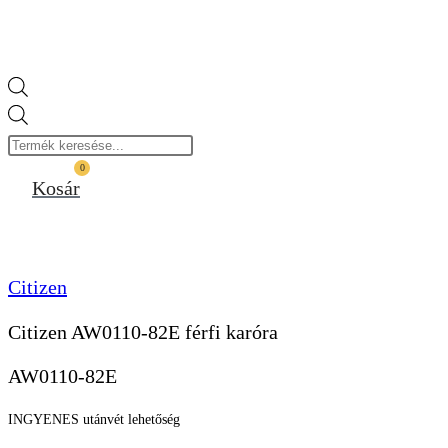
Products
search
0
Kosár
Citizen
Citizen AW0110-82E férfi karóra
AW0110-82E
INGYENES utánvét lehetőség