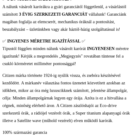
A nálunk vásárolt karórákra a gyári garanciától függetlenül, a vásárlástól
számított
3 ÉVIG SZERKEZETI GARANCIÁT
vállalunk! Garanciánk
magában foglalja az elemcserét, mechanikus óráknál a pontosítást,
beszabályzást – üzletünkben vagy akár háztól-házig szolgáltatással is!
✅
INGYENES MÉRETRE IGAZÍTÁSSAL
✅
Típustól függően minden nálunk vásárolt karórát
INGYENESEN
méretre
igazítunk! Kérjük a megrendelés „Megjegyzés” rovatában tüntesse fel a
csukló körméretet milliméter pontossággal!
Citizen márka története 1924-ig nyúlik vissza, és zsebóra készítésével
kezdődött. A márkanév választása fontos üzenetet közvetített azokban az
időkben, mikor az óra még luxuscikknek számított, jelentése állampolgár,
célja: Minden állampolgárnak legyen egy órája. Azóta is ez a hitvallása a
cégnek, minőség elérhető áron. A Citizen zászlóshajói az Eco-drive
szerkezetű órák, a rádiójel vezérelt órák, a Super titanium alapanyagú órák
illetve a Satellite wave (műhold vezérelt) elven működő karórák.
100% származási garancia