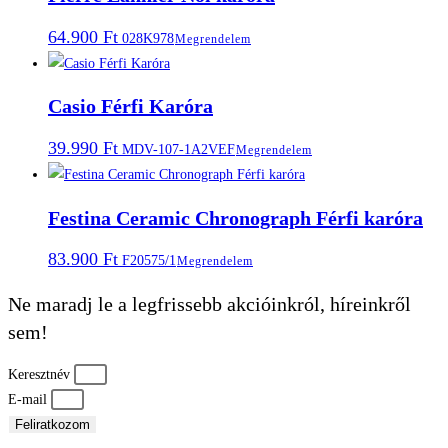
64.900
Ft
028K978
Megrendelem
Casio Férfi Karóra
39.990
Ft
MDV-107-1A2VEF
Megrendelem
Festina Ceramic Chronograph Férfi karóra
83.900
Ft
F20575/1
Megrendelem
Ne maradj le a legfrissebb akcióinkról, híreinkről
sem!
Keresztnév
E-mail
Feliratkozom