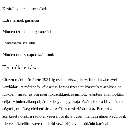
Kizárólag eredeti termékek
Extra termék garancia
Minden termékünk garanciális
Folyamatos szállítás
Minden munkanapon szállítunk
Termék leírása
Citizen márka története 1924-ig nyúlik vissza, és zsebóra készítésével
kezdődött. A márkanév választása fontos üzenetet közvetített azokban az
időkben, mikor az óra még luxuscikknek számított, jelentése állampolgár,
célja: Minden állampolgárnak legyen egy órája. Azóta is ez a hitvallása a
cégnek, minőség elérhető áron. A Citizen zászlóshajói az Eco-drive
szerkezetű órák, a rádiójel vezérelt órák, a Super titanium alapanyagú órák
illetve a Satellite wave (műhold vezérelt) elven működő karórák.