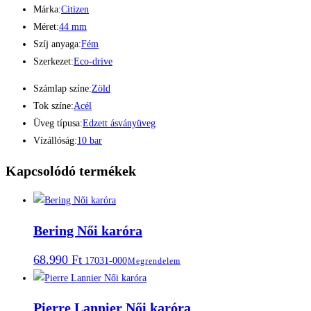
Márka:
Citizen
Méret:
44 mm
Szíj anyaga:
Fém
Szerkezet:
Eco-drive
Számlap színe:
Zöld
Tok színe:
Acél
Üveg típusa:
Edzett ásványüveg
Vízállóság:
10 bar
Kapcsolódó termékek
Bering Női karóra
68.990
Ft
17031-000
Megrendelem
Pierre Lannier Női karóra