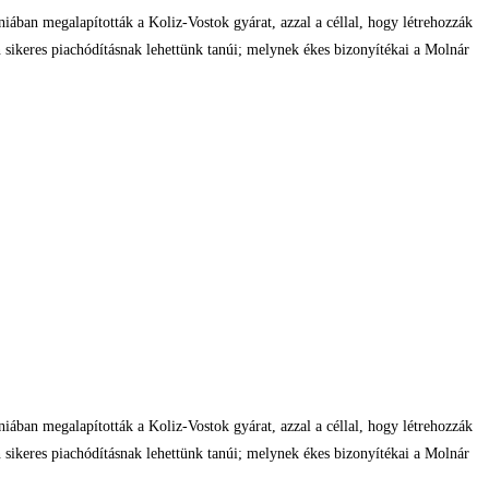
ában megalapították a Koliz-Vostok gyárat, azzal a céllal, hogy létrehozzák
keres piachódításnak lehettünk tanúi; melynek ékes bizonyítékai a Molnár
ában megalapították a Koliz-Vostok gyárat, azzal a céllal, hogy létrehozzák
keres piachódításnak lehettünk tanúi; melynek ékes bizonyítékai a Molnár