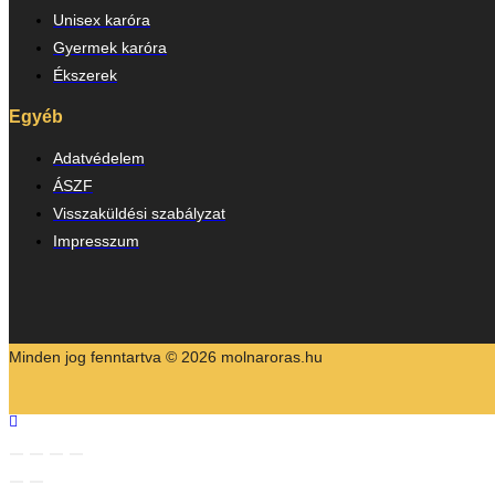
Unisex karóra
Gyermek karóra
Ékszerek
Egyéb
Adatvédelem
ÁSZF
Visszaküldési szabályzat
Impresszum
Minden jog fenntartva © 2026 molnaroras.hu