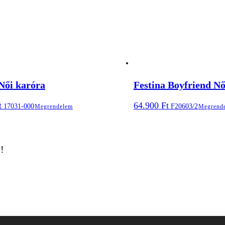
Női karóra
Festina Boyfriend Nő
t
64.900
Ft
17031-000
F20603/2
Megrendelem
Megrend
!