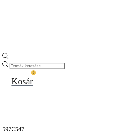
Products
search
0
Kosár
597C547