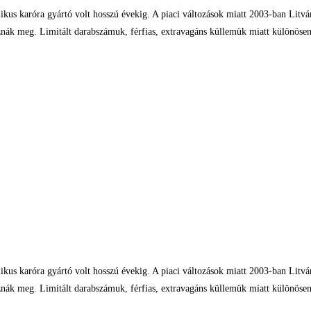
 karóra gyártó volt hosszú évekig. A piaci változások miatt 2003-ban Litváni
meg. Limitált darabszámuk, férfias, extravagáns küllemük miatt különösen si
 karóra gyártó volt hosszú évekig. A piaci változások miatt 2003-ban Litváni
meg. Limitált darabszámuk, férfias, extravagáns küllemük miatt különösen si