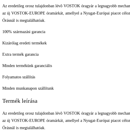
Az eredetileg orosz tulajdonban lévõ VOSTOK óragyár a legnagyobb mechanikus
az új VOSTOK-EUROPE óramárkát, amellyel a Nyugat-Európai piacot céloznák 
Órásnál is megtalálhatóak.
100% származási garancia
Kizárólag eredeti termékek
Extra termék garancia
Minden termékünk garanciális
Folyamatos szállítás
Minden munkanapon szállítunk
Termék leírása
Az eredetileg orosz tulajdonban lévõ VOSTOK óragyár a legnagyobb mechanikus
az új VOSTOK-EUROPE óramárkát, amellyel a Nyugat-Európai piacot céloznák 
Órásnál is megtalálhatóak.