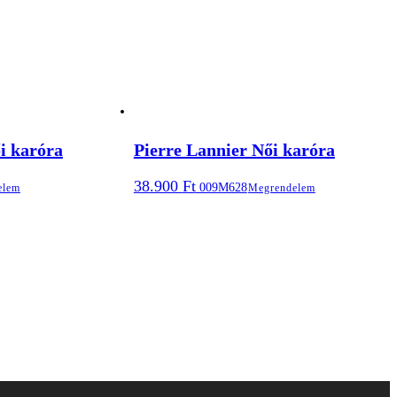
i karóra
Pierre Lannier Női karóra
38.900
Ft
009M628
elem
Megrendelem