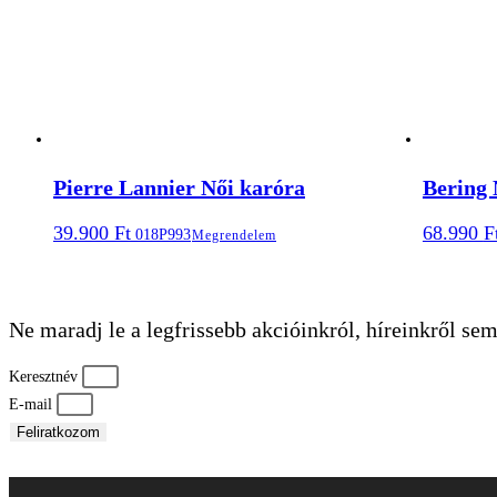
Pierre Lannier Női karóra
Bering 
39.900
Ft
68.990
F
018P993
Megrendelem
Ne maradj le a legfrissebb akcióinkról, híreinkről sem
Keresztnév
E-mail
Feliratkozom