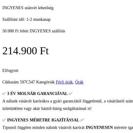
INGYENES utánvét lehetőség
Szállítási idő: 1-2 munkanap
50.000 Ft felett INGYENES szállítás
214.900
Ft
Elfogyott
Cikkszám
597C547
Kategóriák
Férfi órák
,
Órák
✅
3 ÉV
MOLNÁR GARANCIÁVAL
✅
A nálunk vásárolt karórákra a gyári garanciától függetlenül, a vásárlástól szá
üzletünkben vagy akár háztól-házig szolgáltatással is!
✅
INGYENES MÉRETRE IGAZÍTÁSSAL
✅
Típustól függően minden nálunk vásárolt karórát
INGYENESEN
méretre iga