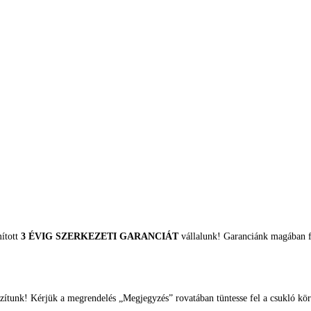
mított
3 ÉVIG SZERKEZETI GARANCIÁT
vállalunk! Garanciánk magában fo
zítunk! Kérjük a megrendelés „Megjegyzés” rovatában tüntesse fel a csukló kör