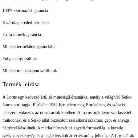
100% származási garancia
Kizárólag eredeti termékek
Extra termék garancia
Minden termékünk garanciális
Folyamatos szállítás
Minden munkanapon szállítunk
Termék leírása
A Lorus egy kedvező árú, jó minőségű óramárka, amely a világhírű Seiko
óracsoport tagja. Elsőként 1982-ben jelent meg Európában, és azóta is
népszerű választás az óravásárlók körében. A Lorus órák kvarcszerkezettel
működnek, és a Seiko által biztosított széleskörű szakmai, gépi és anyagi
háttérrel készülnek. A márka hírnevét az egyedi formavilág, a korrekt
szerviztevékenység és a legkedvezőbb ár-érték arány jellemzi. A Lorus órák