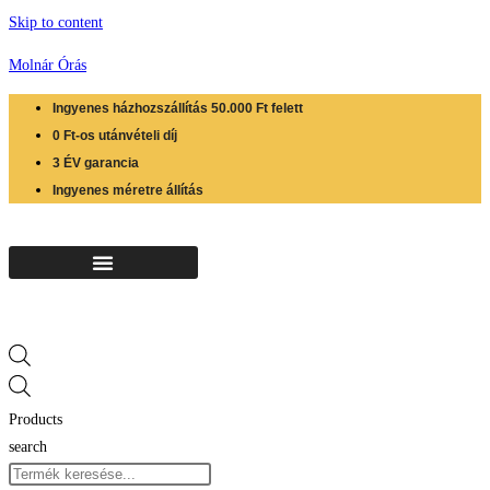
Skip to content
Molnár Órás
Ingyenes házhozszállítás 50.000 Ft felett
0 Ft-os utánvételi díj
3 ÉV garancia
Ingyenes méretre állítás
Products
search