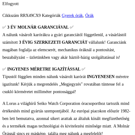
Elfogyott
Cikkszám
RRX49CX9
Kategóriák
Gyerek órák
,
Órák
✅
3 ÉV
MOLNÁR GARANCIÁVAL
✅
A nálunk vásárolt karórákra a gyári garanciától függetlenül, a vásárlástól
számított
3 ÉVIG SZERKEZETI GARANCIÁT
vállalunk! Garanciánk
magában foglalja az elemcserét, mechanikus óráknál a pontosítást,
beszabályzást – üzletünkben vagy akár háztól-házig szolgáltatással is!
✅
INGYENES MÉRETRE IGAZÍTÁSSAL
✅
Típustól függően minden nálunk vásárolt karórát
INGYENESEN
méretre
igazítunk! Kérjük a megrendelés „Megjegyzés” rovatában tüntesse fel a
csukló körméretet milliméter pontossággal!
A Lorus a világhírű Seiko Watch Corporation óracsoporthoz tartozik mind
értékesítés mind gyártás szempontjából. Az európai piacokon először 1982-
ben lett bemutatva, azonnal sikert arattak az általuk kínált megfizethetőség
és a termékek magas technológiai és kivitelezési minősége miatt. A Molnár
Órásnál sincs ez másképp, találja meg nálunk a megfelelőt!