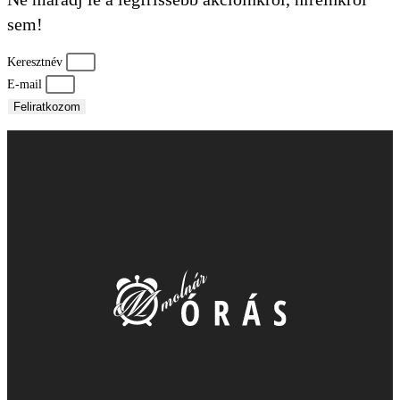
sem!
Keresztnév
E-mail
Feliratkozom