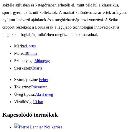
sokféle stílusban és kategóriában érhetők el, mint például a klasszikus,
sport, gyermek és női kollekciók. A márkát különösen az ár-érték arányban
nyújtott kedvező ajánlatok és a megbízhatóság teszi vonzóvá. A Seiko
csoport részeként a Lorus órák a legújabb technológiai innovációkat is
magukban foglalják, miközben megfizethetőek maradnak.
Márka:
Lorus
Méret:
30 mm
Szíj anyaga:
Műanyag
Szerkezet:
Quartz
Számlap színe:
Fehér
Tok színe:
Rózsaszín
Üveg típusa:
Akril üveg
Vízállóság:
10 bar
Kapcsolódó termékek