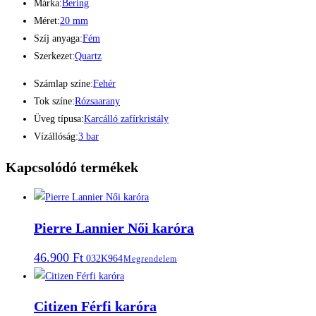
Márka:
Bering
Méret:
20 mm
Szíj anyaga:
Fém
Szerkezet:
Quartz
Számlap színe:
Fehér
Tok színe:
Rózsaarany
Üveg típusa:
Karcálló zafírkristály
Vízállóság:
3 bar
Kapcsolódó termékek
Pierre Lannier Női karóra
46.900
Ft
032K964
Megrendelem
Citizen Férfi karóra