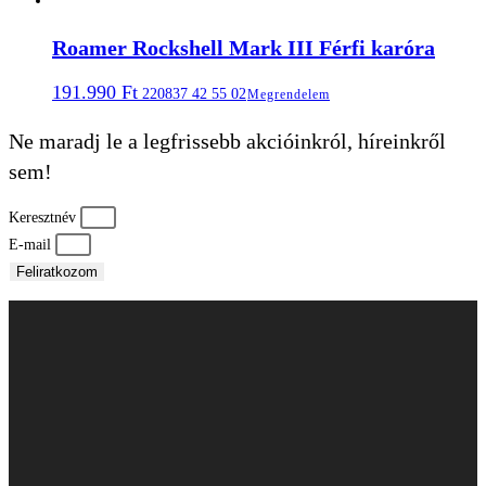
Roamer Rockshell Mark III Férfi karóra
191.990
Ft
220837 42 55 02
Megrendelem
Ne maradj le a legfrissebb akcióinkról, híreinkről
sem!
Keresztnév
E-mail
Feliratkozom