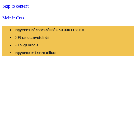
Skip to content
Molnár Órás
Ingyenes házhozszállítás 50.000 Ft felett
0 Ft-os utánvételi díj
3 ÉV garancia
Ingyenes méretre állítás