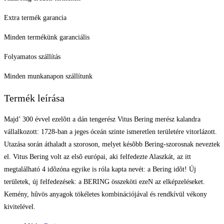
Extra termék garancia
Minden termékünk garanciális
Folyamatos szállítás
Minden munkanapon szállítunk
Termék leírása
Majd’ 300 évvel ezelõtt a dán tengerész Vitus Bering merész kalandra
vállalkozott: 1728-ban a jeges óceán szinte ismeretlen területére vitorlázott.
Utazása során áthaladt a szoroson, melyet késõbb Bering-szorosnak neveztek
el. Vitus Bering volt az elsõ európai, aki felfedezte Alaszkát, az itt
megtalálható 4 idõzóna egyike is róla kapta nevét: a Bering idõt! Új
területek, új felfedezések: a BERING összeköti ezeN az elképzeléseket.
Kemény, hûvös anyagok tökéletes kombinációjával és rendkívül vékony
kivitelével.