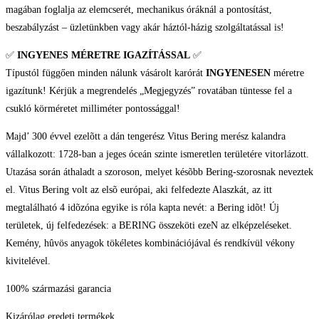
magában foglalja az elemcserét, mechanikus óráknál a pontosítást,
beszabályzást – üzletünkben vagy akár háztól-házig szolgáltatással is!
✅
INGYENES MÉRETRE IGAZÍTÁSSAL
✅
Típustól függően minden nálunk vásárolt karórát
INGYENESEN
méretre
igazítunk! Kérjük a megrendelés „Megjegyzés” rovatában tüntesse fel a
csukló körméretet milliméter pontossággal!
Majd’ 300 évvel ezelõtt a dán tengerész Vitus Bering merész kalandra
vállalkozott: 1728-ban a jeges óceán szinte ismeretlen területére vitorlázott.
Utazása során áthaladt a szoroson, melyet késõbb Bering-szorosnak neveztek
el. Vitus Bering volt az elsõ európai, aki felfedezte Alaszkát, az itt
megtalálható 4 idõzóna egyike is róla kapta nevét: a Bering idõt! Új
területek, új felfedezések: a BERING összeköti ezeN az elképzeléseket.
Kemény, hûvös anyagok tökéletes kombinációjával és rendkívül vékony
kivitelével.
100% származási garancia
Kizárólag eredeti termékek