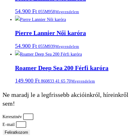
54.900
Ft
055M958
Megrendelem
Pierre Lannier Női karóra
54.900
Ft
055M939
Megrendelem
Roamer Deep Sea 200 Férfi karóra
149.900
Ft
860833 41 65 70
Megrendelem
Ne maradj le a legfrissebb akcióinkról, híreinkről
sem!
Keresztnév
E-mail
Feliratkozom