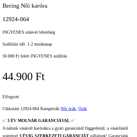
Bering Nõi karóra
12924-064
INGYENES utánvét lehetőség
Szállítási idő: 1-2 munkanap
50.000 Ft felett INGYENES szállítás
44.900
Ft
Elfogyott
Cikkszám
12924-064
Kategóriák
Női órák
,
Órák
✅
3 ÉV
MOLNÁR GARANCIÁVAL
✅
A nálunk vásárolt karórákra a gyári garanciától függetlenül, a vásárlástól
számított
3 ÉVIG SZERKEZETI GARANCIÁT
vállalunk! Garanciánk