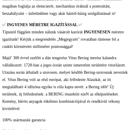
magában foglalja az elemcserét, mechanikus óráknál a pontosítást,
beszabályzást – üzletünkben vagy akár háztól-házig szolgáltatással is!
✅
INGYENES MÉRETRE IGAZÍTÁSSAL
✅
Típustól függően minden nálunk vásárolt karórát
INGYENESEN
méretre
igazítunk! Kérjük a megrendelés „Megjegyzés” rovatában tüntesse fel a
csukló körméretet milliméter pontossággal!
Majd’ 300 évvel ezelõtt a dán tengerész Vitus Bering merész kalandra
vállalkozott: 1728-ban a jeges óceán szinte ismeretlen területére vitorlázott.
Utazása során áthaladt a szoroson, melyet késõbb Bering-szorosnak neveztek
el. Vitus Bering volt az elsõ európai, aki felfedezte Alaszkát, az itt
megtalálható 4 idõzóna egyike is róla kapta nevét: a Bering idõt! Új
területek, új felfedezések: a BERING összeköti ezeN az elképzeléseket.
Kemény, hûvös anyagok tökéletes kombinációjával és rendkívül vékony
kivitelével.
100% származási garancia