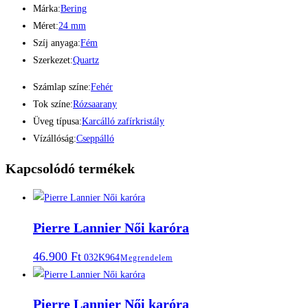
Márka:
Bering
Méret:
24 mm
Szíj anyaga:
Fém
Szerkezet:
Quartz
Számlap színe:
Fehér
Tok színe:
Rózsaarany
Üveg típusa:
Karcálló zafírkristály
Vízállóság:
Cseppálló
Kapcsolódó termékek
Pierre Lannier Női karóra
46.900
Ft
032K964
Megrendelem
Pierre Lannier Női karóra