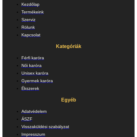
Kezdőlap
Termékeink
Szerviz
Rólunk
Kapcsolat
Kategóriák
Férfi karóra
Női karóra
Unisex karóra
Gyermek karóra
Ékszerek
Egyéb
Adatvédelem
ÁSZF
Visszaküldési szabályzat
Impresszum