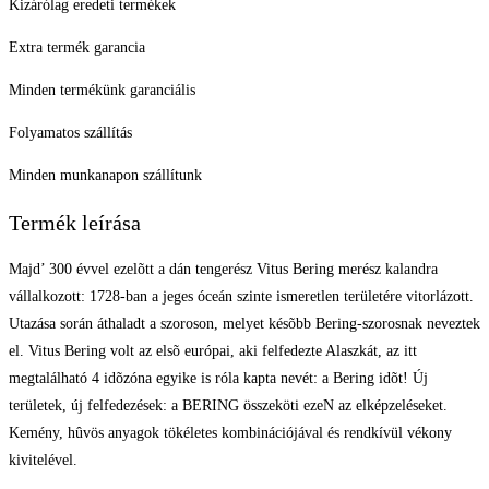
Kizárólag eredeti termékek
Extra termék garancia
Minden termékünk garanciális
Folyamatos szállítás
Minden munkanapon szállítunk
Termék leírása
Majd’ 300 évvel ezelõtt a dán tengerész Vitus Bering merész kalandra
vállalkozott: 1728-ban a jeges óceán szinte ismeretlen területére vitorlázott.
Utazása során áthaladt a szoroson, melyet késõbb Bering-szorosnak neveztek
el. Vitus Bering volt az elsõ európai, aki felfedezte Alaszkát, az itt
megtalálható 4 idõzóna egyike is róla kapta nevét: a Bering idõt! Új
területek, új felfedezések: a BERING összeköti ezeN az elképzeléseket.
Kemény, hûvös anyagok tökéletes kombinációjával és rendkívül vékony
kivitelével.